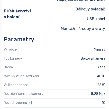
Dálkový ovladač
Příslušenství
v balení
USB kabel
Montážní šrouby a vruty
Parametry
Výrobce
Minrray
Typ kamery
Boxová kamera
Barva
šedá
Max. výstupní rozlišení
4K30
Velikost senzoru
1/2,8"
Rozlišení sensoru kamery
8,28 Mpx
Rozsah zoomu [x]
10