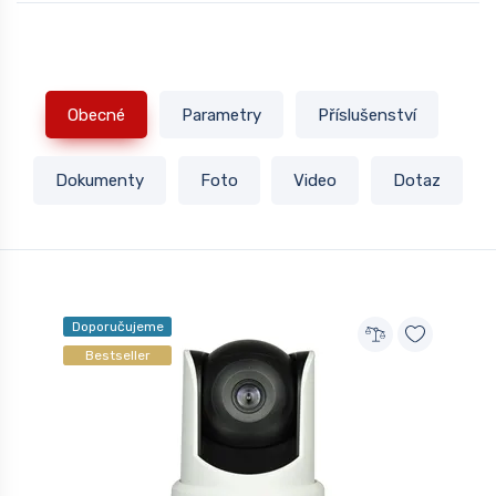
Obecné
Parametry
Příslušenství
Dokumenty
Foto
Video
Dotaz
Doporučujeme
D
Bestseller
Z