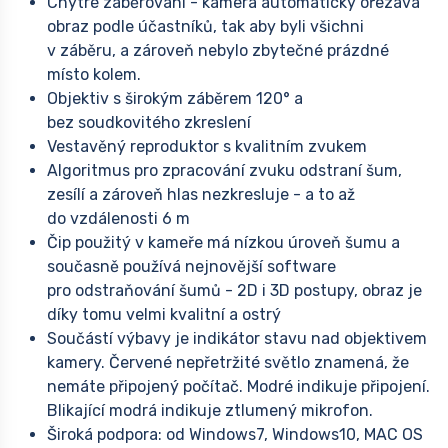
Chytré záběrování - kamera automaticky ořezává
obraz podle účastníků, tak aby byli všichni
v záběru, a zároveň nebylo zbytečné prázdné
místo kolem.
Objektiv s širokým záběrem 120° a
bez soudkovitého zkreslení
Vestavěný reproduktor s kvalitním zvukem
Algoritmus pro zpracování zvuku odstraní šum,
zesílí a zároveň hlas nezkresluje - a to až
do vzdálenosti 6 m
Čip použitý v kameře má nízkou úroveň šumu a
současně používá nejnovější software
pro odstraňování šumů - 2D i 3D postupy, obraz je
díky tomu velmi kvalitní a ostrý
Součástí výbavy je indikátor stavu nad objektivem
kamery. Červené nepřetržité světlo znamená, že
nemáte připojený počítač. Modré indikuje připojení.
Blikající modrá indikuje ztlumený mikrofon.
Široká podpora: od Windows7, Windows10, MAC OS