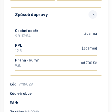
Způsob dopravy
Osobní odběr
Zdarma
9.8. 13:54
PPL
(Zdarma)
12.8.
Praha - kurýr
od 700 Kč
9.8.
Kód:
VMIN029
Kód výrobce:
EAN: