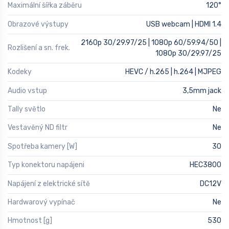
Maximální šířka záběru
120°
Obrazové výstupy
USB webcam | HDMI 1.4
2160p 30/29.97/25 | 1080p 60/59.94/50 |
Rozlišení a sn. frek.
1080p 30/29.97/25
Kodeky
HEVC / h.265 | h.264 | MJPEG
Audio vstup
3,5mm jack
Tally světlo
Ne
Vestavěný ND filtr
Ne
Spotřeba kamery [W]
30
Typ konektoru napájeni
HEC3800
Napájení z elektrické sítě
DC12V
Hardwarový vypínač
Ne
Hmotnost [g]
530