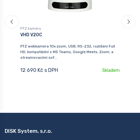
PTZ kamery
P
VHD V20C
C
PTZ webkamera 10x zoom, USB, RS-232, rozlišení Full
P
HD, kompatibilní s MS Teams, Google Meets, Zoom, a
A
streamovacími sof...
az
6
12 690 Kč s DPH
Skladem
DISK System, s.r.o.