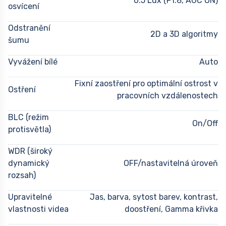
0.5 Lux (F1.8, AGC ON)
osvícení
Odstranění
2D a 3D algoritmy
šumu
Vyvážení bílé
Auto
Fixní zaostření pro optimální ostrost v
Ostření
pracovních vzdálenostech
BLC (režim
On/Off
protisvětla)
WDR (široký
dynamický
OFF/nastavitelná úroveň
rozsah)
Upravitelné
Jas, barva, sytost barev, kontrast,
vlastnosti videa
doostření, Gamma křivka