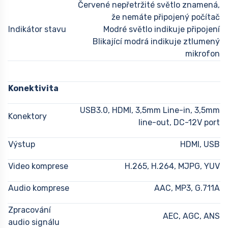
Červené nepřetržité světlo znamená,
že nemáte připojený počítač
Indikátor stavu
Modré světlo indikuje připojení
Blikající modrá indikuje ztlumený
mikrofon
Konektivita
USB3.0, HDMI, 3,5mm Line-in, 3,5mm
Konektory
line-out, DC-12V port
Výstup
HDMI, USB
Video komprese
H.265, H.264, MJPG, YUV
Audio komprese
AAC, MP3, G.711A
Zpracování
AEC, AGC, ANS
audio signálu