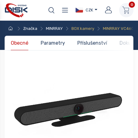
0
CZK
Značka
MINRRAY
BOX kamery
MINRRAY VC460
Obecné
Parametry
Příslušenství
Dokume