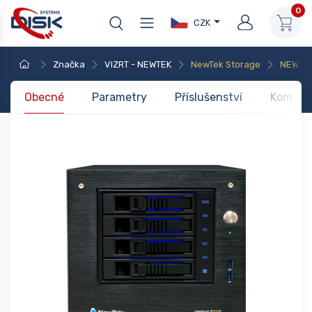
0
CZK
Značka
VIZRT - NEWTEK
NewTek Storage
NEWTEK
Obecné
Parametry
Příslušenství
Kompati