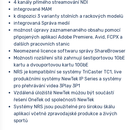
4 kanály přímého streamování NDI
integrované MAM
k dispozici 3 varianty stolních a rackových modelů
integrovaná Správa medií
možnost úpravy zaznamenaného obsahu pomocí
připojených aplikací Adobe Premiere, Avid, FCPX a
dalších pracovních stanic
Neomezené licence softwaru správy ShareBrowser
Možnosti rozšíření sítě zahrnují šestiportovou 1GbE
kartu a dvouportovou kartu 10GbE
NRS je kompatibilní se systémy TriCaster TC1, live
produkčními systémy NewTek IP Series a systémy
pro přehrávání videa 3Play 3P1
Vzdálená úložiště NewTek můžou být součástí
řešení OneTek od společnosti NewTek
Systémy NRS jsou použitelné pro širokou škálu
aplikací včetně zpravodajské produkce a živých
sportů