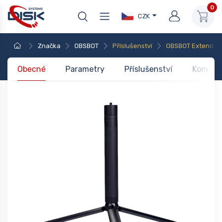
0
CZK
Značka
OBSBOT
Příslušenství
OBSBOT Extendabl
Obecné
Parametry
Příslušenství
Kompati