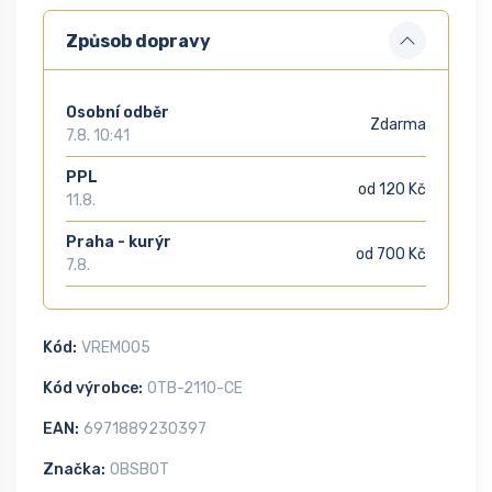
Způsob dopravy
Osobní odběr
Zdarma
7.8. 10:41
PPL
od 120 Kč
11.8.
Praha - kurýr
od 700 Kč
7.8.
Kód:
VREM005
Kód výrobce:
OTB-2110-CE
EAN:
6971889230397
Značka:
OBSBOT