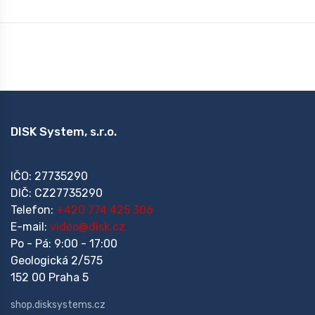
DISK System, s.r.o.
IČO: 27735290
DIČ: CZ27735290
Telefon:
+420 774 425 306
E-mail:
video@disk.cz
Po - Pá: 9:00 - 17:00
Geologická 2/575
152 00 Praha 5
shop.disksystems.cz