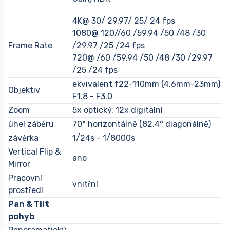
4K@ 30/ 29.97/ 25/ 24 fps
1080@ 120//60 /59.94 /50 /48 /30
Frame Rate
/29.97 /25 /24 fps
720@ /60 /59.94 /50 /48 /30 /29.97
/25 /24 fps
ekvivalent f22-110mm (4.6mm-23mm)
Objektiv
F1.8 - F3.0
Zoom
5x optický, 12x digitalní
úhel záběru
70° horizontálně (82,4° diagonálně)
závěrka
1/24s - 1/8000s
Vertical Flip &
ano
Mirror
Pracovní
vnitřní
prostředí
Pan & Tilt
pohyb