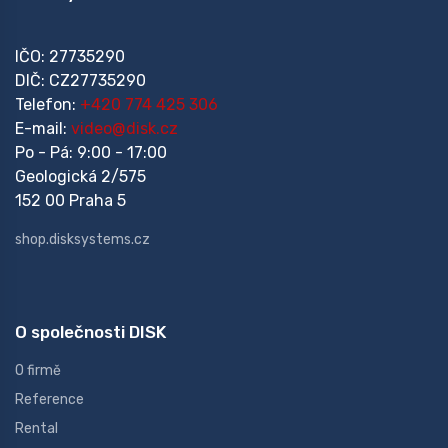
IČO: 27735290
DIČ: CZ27735290
Telefon:
+420 774 425 306
E-mail:
video@disk.cz
Po - Pá: 9:00 - 17:00
Geologická 2/575
152 00 Praha 5
shop.disksystems.cz
O společnosti DISK
O firmě
Reference
Rental