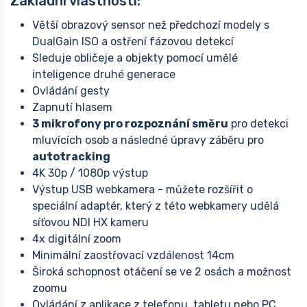
Základní vlastnosti:
Větší obrazový sensor než předchozí modely s
DualGain ISO a ostření fázovou detekcí
Sleduje obličeje a objekty pomocí umělé
inteligence druhé generace
Ovládání gesty
Zapnutí hlasem
3 mikrofony pro rozpoznání směru
pro detekci
mluvících osob a následné úpravy záběru pro
autotracking
4K 30p / 1080p výstup
Výstup USB webkamera - můžete rozšířit o
speciální adaptér, který z této webkamery udělá
síťovou NDI HX kameru
4x digitální zoom
Minimální zaostřovací vzdálenost 14cm
Široká schopnost otáčení se ve 2 osách a možnost
zoomu
Ovládání z aplikace z telefonu, tabletu nebo PC