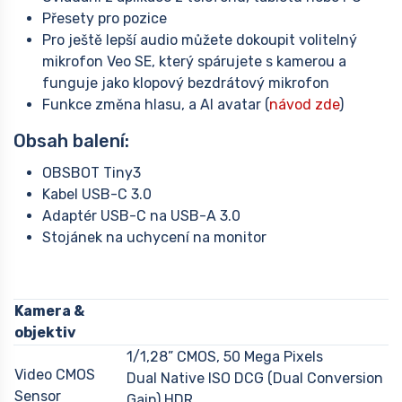
Přesety pro pozice
Pro ještě lepší audio můžete dokoupit volitelný
mikrofon Veo SE, který spárujete s kamerou a
funguje jako klopový bezdrátový mikrofon
Funkce změna hlasu, a AI avatar (
návod zde
)
Obsah balení:
OBSBOT Tiny3
Kabel USB-C 3.0
Adaptér USB-C na USB-A 3.0
Stojánek na uchycení na monitor
Kamera &
objektiv
1/1,28” CMOS, 50 Mega Pixels
Video CMOS
Dual Native ISO DCG (Dual Conversion
Sensor
Gain) HDR