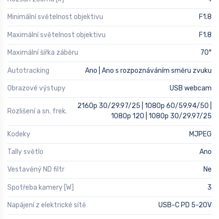
Minimální světelnost objektivu
F1.8
Maximální světelnost objektivu
F1.8
Maximální šířka záběru
70°
Autotracking
Ano | Ano s rozpoznáváním směru zvuku
Obrazové výstupy
USB webcam
2160p 30/29.97/25 | 1080p 60/59.94/50 |
Rozlišení a sn. frek.
1080p 120 | 1080p 30/29.97/25
Kodeky
MJPEG
Tally světlo
Ano
Vestavěný ND filtr
Ne
Spotřeba kamery [W]
3
Napájení z elektrické sítě
USB-C PD 5-20V