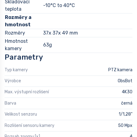
Skladovací
-10°C to 40°C
teplota
Rozměry a
hmotnost
Rozměry
37x 37x 49 mm
Hmotnost
63g
kamery
Parametry
Typ kamery
PTZ kamera
Výrobce
ObsBot
Max. výstupní rozlišení
4K30
Barva
černá
Velikost senzoru
1/1,28"
Rozlišení sensoru kamery
50 Mpx
Rozsah zoomu [x]
4