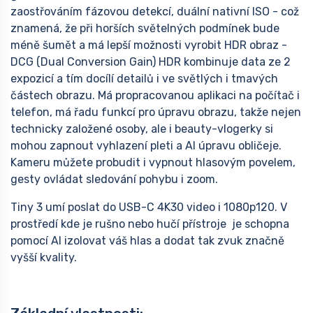
zaostřováním fázovou detekcí, duální nativní ISO - což
znamená, že při horších světelných podmínek bude
méně šumět a má lepší možnosti vyrobit HDR obraz -
DCG (Dual Conversion Gain) HDR kombinuje data ze 2
expozicí a tím docílí detailů i ve světlých i tmavých
částech obrazu. Má propracovanou aplikaci na počítač i
telefon, má řadu funkcí pro úpravu obrazu, takže nejen
technicky založené osoby, ale i beauty-vlogerky si
mohou zapnout vyhlazení pleti a AI úpravu obličeje.
Kameru můžete probudit i vypnout hlasovým povelem,
gesty ovládat sledování pohybu i zoom.
Tiny 3 umí poslat do USB-C 4K30 video i 1080p120. V
prostředí kde je rušno nebo hučí přístroje je schopna
pomocí AI izolovat váš hlas a dodat tak zvuk značně
vyšší kvality.