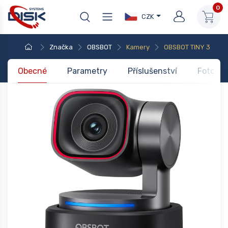
0
CZK
Značka
OBSBOT
Kamery
OBSBOT TINY 3
Obecné
Parametry
Příslušenství
Foto