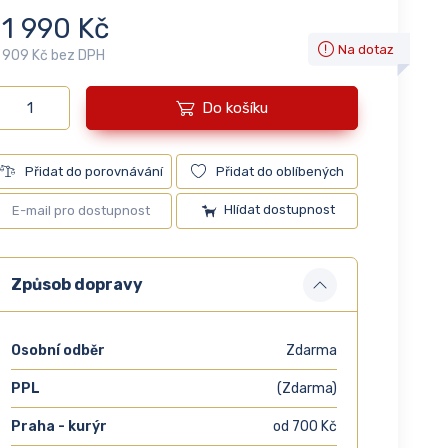
11 990 Kč
Na dotaz
 909 Kč bez DPH
Do košíku
Přidat do porovnávání
Přidat do oblíbených
Hlídat dostupnost
Způsob dopravy
Osobní odběr
Zdarma
PPL
(Zdarma)
Praha - kurýr
od 700 Kč