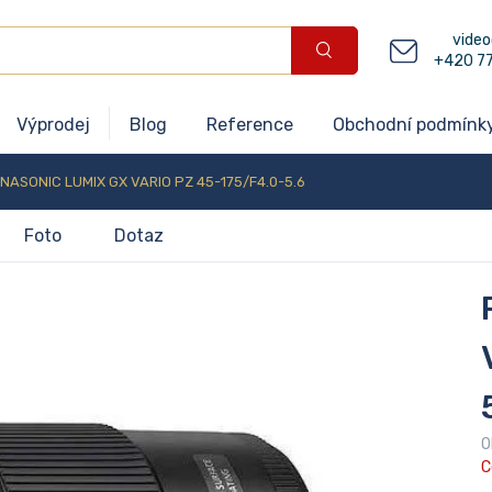
video
+420 7
Výprodej
Blog
Reference
Obchodní podmínk
NASONIC LUMIX GX VARIO PZ 45-175/F4.0-5.6
Foto
Dotaz
O
C