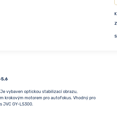
K
Z
S
-5.6
 Je vybaven optickou stabilizací obrazu,
ím krokovým motorem pro autofokus. Vhodný pro
 s JVC GY-LS300.