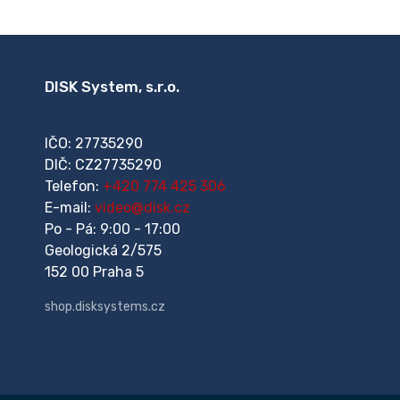
DISK System, s.r.o.
IČO: 27735290
DIČ: CZ27735290
Telefon:
+420 774 425 306
E-mail:
video@disk.cz
Po - Pá: 9:00 - 17:00
Geologická 2/575
152 00 Praha 5
shop.disksystems.cz