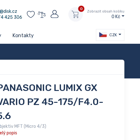
0
@disk.cz
Zobrazit obsah košíku
0 Kč
74 425 306
CZK
y
Kontakty
PANASONIC LUMIX GX
VARIO PZ 45-175/F4.0-
5.6
bjektiv MFT (Micro 4/3)
elý popis