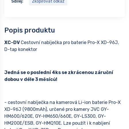
Sdílej:
Zkopírovat odkaz
Popis produktu
XC-DV
Cestovní nabíječka pro baterie Pro-X XD-96J,
D-tap konektor
Jedná se o poslední 4ks se zkrácenou záruční
dobou v déle 3 měsíců!
- cestovní nabíječka na kamerová Li-ion baterie Pro-X
XD-96J (9800mAh), určené pro kamery JVC GY-
HM600/620E, GY-HM650/660E, GY-LS300, GY-
HM200E/ESB, GY-HMQ10E. Lze použít i k nabíjení