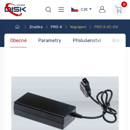
0
CZK
Značka
PRO-X
Napájení
PRO-X XC-DV
Obecné
Parametry
Příslušenství
Kompati