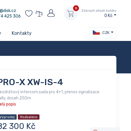
0
@disk.cz
Zobrazit obsah košíku
0 Kč
74 425 306
CZK
y
Kontakty
PRO-X XW-IS-4
ezdrátový intercom,sada pro 4+1, přenos signalizace
ally, dosah 250m
elý popis
Výprodej
Rozbaleno
82 300 Kč