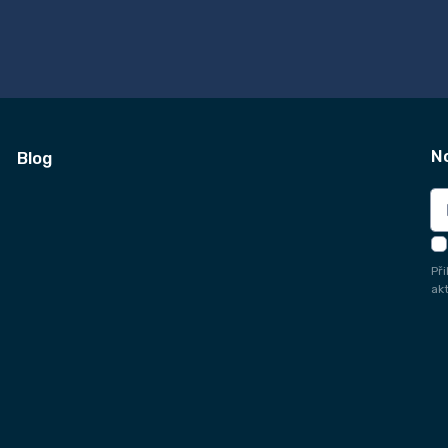
N
Blog
Př
ak