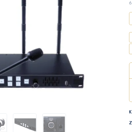
6
K
Z