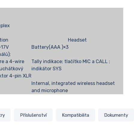
uplex
tion
Headset
-17V
Battery(AAA )×3
álů);
re a 4-wire
Tally indikace; tlačítko MIC a CALL ;
luchátkový
indikátor SYS
ktor 4-pin XLR
Internal, integrated wireless headset
and microphone
try
Příslušenství
Kompatibilita
Dokumenty