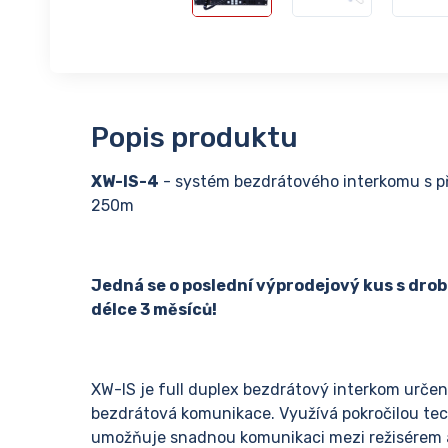
Popis produktu
XW-IS-4
- systém bezdrátového interkomu s př
250m
Jedná se o poslední výprodejový kus s dro
délce 3 měsíců!
XW-IS je full duplex bezdrátový interkom určený
bezdrátová komunikace. Využívá pokročilou tech
umožňuje snadnou komunikaci mezi režisérem