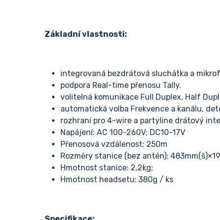
Základní vlastnosti:
integrovaná bezdrátová sluchátka a mikrof
podpora Real-time přenosu Tally.
volitelná komunikace Full Duplex, Half Dup
automatická volba Frekvence a kanálu, det
rozhraní pro 4-wire a partyline drátový i
Napájení: AC 100-260V; DC10-17V
Přenosová vzdálenost: 250m
Rozměry stanice (bez antén): 483mm(š)×
Hmotnost stanice: 2,2kg;
Hmotnost headsetu: 380g / ks
Specifikace: