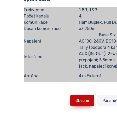
Frekvence
1.8G, 1.9G
Počet kanálů
4
Komunikace
Half Duplex, Full D
Dosah komunikace
až 250m
Base Sta
Napájení
AC100-260V, DC10
Tally (podpora 4 kan
AUX (IN, OUT), 2-wi
Interface
propojení; 3.5mm s
jack, napájecí kone
Anténa
4ks Externí
Obecné
Parame