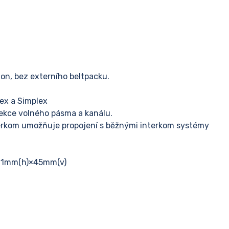
on, bez externího beltpacku.
lex a Simplex
ekce volného pásma a kanálu.
nterkom umožňuje propojení s běžnými interkom systémy
191mm(h)×45mm(v)