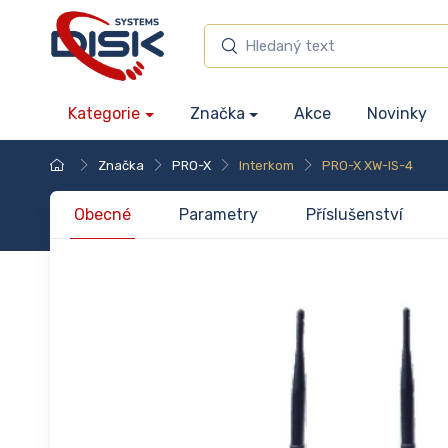
Kategorie
Značka
Akce
Novinky
Značka
PRO-X
Interkom
PRO-X XW-IS-4
Obecné
Parametry
Příslušenství