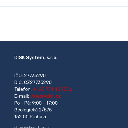
DISK System, s.r.o.
IČO: 27735290
DIČ: CZ27735290
Telefon:
+420 774 425 306
E-mail:
video@disk.cz
Po - Pá: 9:00 - 17:00
Geologická 2/575
152 00 Praha 5
shop.disksystems.cz