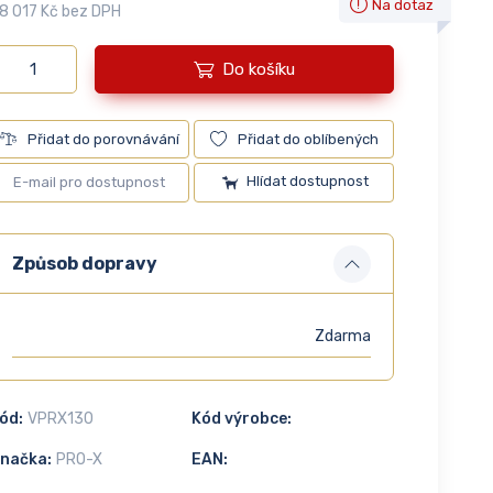
Na dotaz
8 017 Kč bez DPH
Do košíku
Přidat do porovnávání
Přidat do oblíbených
Hlídat dostupnost
Způsob dopravy
Zdarma
ód:
VPRX130
Kód výrobce:
načka:
PRO-X
EAN: