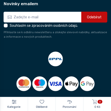
Novinky emailem
Odebírat
Souhlasím se zpracováním osobních údajů.
Přihlaste se k odběru newsletteru a získejte slevové nabídky, aktualizace
a informace o nových produktech.
0
Kategorie
Oblíbené
Porovnání
0 Kč