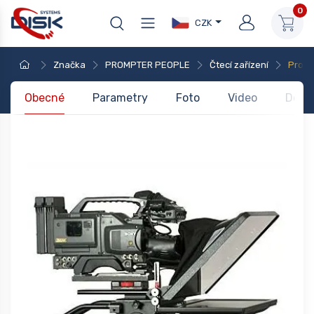
0
CZK
Značka
PROMPTER PEOPLE
Čtecí zařízení
ProLi
Obecné
Parametry
Foto
Video
Dota