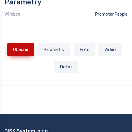
Parametry
Výrobce
Prompter People
Obecné
Parametry
Foto
Video
Dotaz
DISK System, s.r.o.