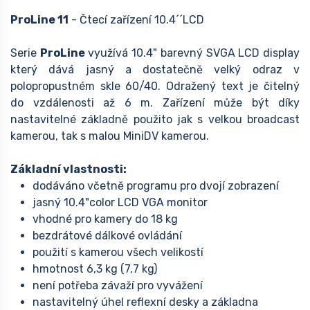
ProLine 11
- Čtecí zařízení 10.4´´LCD
Serie
ProLine
využívá 10.4" barevný SVGA LCD display
který dává jasný a dostatečně velký odraz v
polopropustném skle 60/40. Odražený text je čitelný
do vzdálenosti až 6 m. Zařízení může být díky
nastavitelné základně použito jak s velkou broadcast
kamerou, tak s malou MiniDV kamerou.
Základní vlastnosti:
dodáváno včetně programu pro dvojí zobrazení
jasný 10.4"color LCD VGA monitor
vhodné pro kamery do 18 kg
bezdrátové dálkové ovládání
použití s kamerou všech velikostí
hmotnost 6,3 kg (7,7 kg)
není potřeba závaží pro vyvážení
nastavitelný úhel reflexní desky a základna