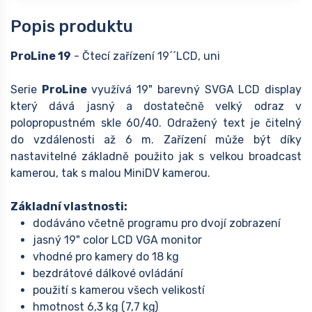
Popis produktu
ProLine 19
- Čtecí zařízení 19´´LCD, uni
Serie
ProLine
využívá 19" barevný SVGA LCD display
který dává jasný a dostatečně velký odraz v
polopropustném skle 60/40. Odražený text je čitelný
do vzdálenosti až 6 m. Zařízení může být díky
nastavitelné základně použito jak s velkou broadcast
kamerou, tak s malou MiniDV kamerou.
Základní vlastnosti:
dodáváno včetně programu pro dvojí zobrazení
jasný 19" color LCD VGA monitor
vhodné pro kamery do 18 kg
bezdrátové dálkové ovládání
použití s kamerou všech velikostí
hmotnost 6,3 kg (7,7 kg)