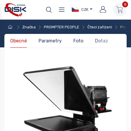
0
CZK
Značka
PROMPTER PEOPLE
Čtecí zařízení
ProLi
Obecné
Parametry
Foto
Dotaz