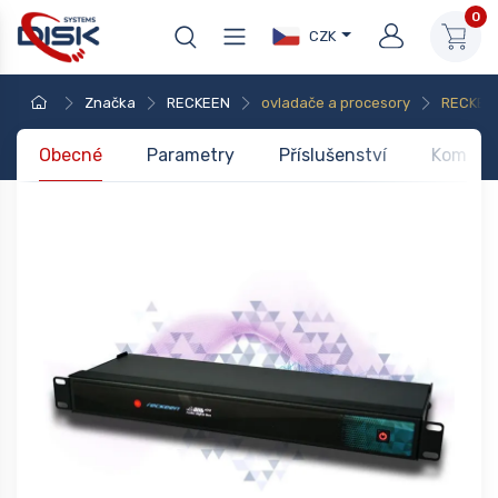
0
CZK
Značka
RECKEEN
ovladače a procesory
RECKEE
Obecné
Parametry
Příslušenství
Kompati