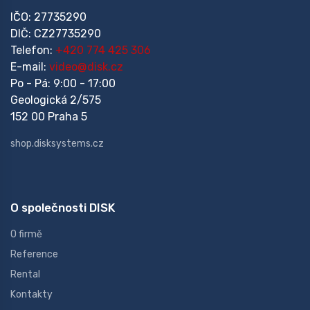
IČO: 27735290
DIČ: CZ27735290
Telefon:
+420 774 425 306
E-mail:
video@disk.cz
Po - Pá: 9:00 - 17:00
Geologická 2/575
152 00 Praha 5
shop.disksystems.cz
O společnosti DISK
O firmě
Reference
Rental
Kontakty