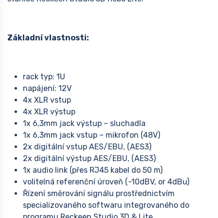
Základní vlastnosti:
rack typ: 1U
napájení: 12V
4x XLR vstup
4x XLR výstup
1x 6,3mm jack výstup – sluchadla
1x 6,3mm jack vstup – mikrofon (48V)
2x digitální vstup AES/EBU, (AES3)
2x digitální výstup AES/EBU, (AES3)
1x audio link (přes RJ45 kabel do 50 m)
volitelná referenční úroveň (-10dBV, or 4dBu)
Řízení směrování signálu prostřednictvím
specializovaného softwaru integrovaného do
programu Reckeen Studio 3D & Lite