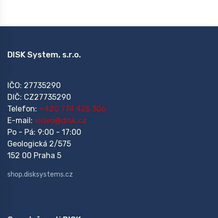
DISK System, s.r.o.
IČO: 27735290
DIČ: CZ27735290
Telefon:
+420 774 425 306
E-mail:
video@disk.cz
Po - Pá: 9:00 - 17:00
Geologická 2/575
152 00 Praha 5
shop.disksystems.cz