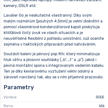
kamery, DSLR atd.
Lavalier Go je neskutečně všestranný. Díky svým
malým rozměrům (pouhých 4.5mm) je velmi diskrétní a
pomocí všesměrové kondenzátorové kapsli poskytuje
křišťálově čistý zvuk ve všech situacích a je
neuvěřitelně flexibilní z pohledu umístnění, což oceníte
zejména v hektických přípravách před nahráváním.
Součástí balení je pěnový pop filtr, který minimalizuje
hluk větru a plosivní souhlásky („b“, „t“ a „p“), jakož i
pevná montážní spona s integrovaným vedením kabelu.
Ten je díky kevlarovému vyztužení velmi odolný a
zároveň navržený tak, aby se s ním příjemně pracovalo.
Parametry
Výrobce
RODE
Barva
bílá