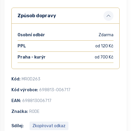
Způsob dopravy
Osobní odběr
Zdarma
PPL
od 120 Kč
Praha - kurýr
od 700 Kč
Kód:
MROD263
Kód výrobce:
698813-006717
EAN:
698813006717
Značka:
RODE
Sdílej:
Zkopírovat odkaz