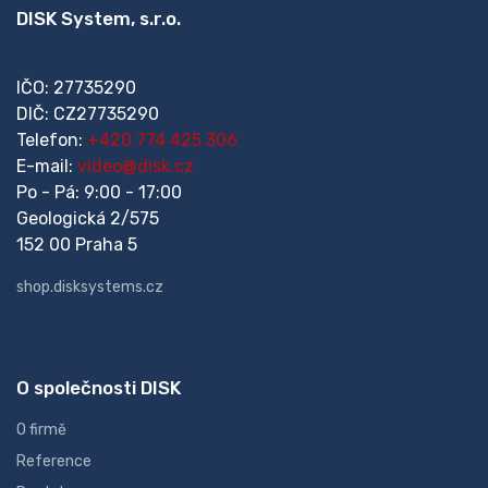
DISK System, s.r.o.
IČO: 27735290
DIČ: CZ27735290
Telefon:
+420 774 425 306
E-mail:
video@disk.cz
Po - Pá: 9:00 - 17:00
Geologická 2/575
152 00 Praha 5
shop.disksystems.cz
O společnosti DISK
O firmě
Reference