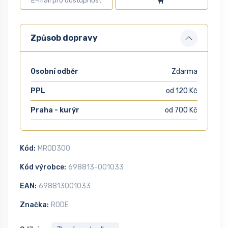
Způsob dopravy
Osobní odběr
Zdarma
PPL
od 120 Kč
Praha - kurýr
od 700 Kč
Kód:
MROD300
Kód výrobce:
698813-001033
EAN:
698813001033
Značka:
RODE