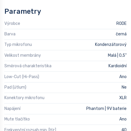
Parametry
Výrobce
RODE
Barva
černá
Typ mikrofonu
Kondenzátorový
Velikost membrány
Malá | 0,5"
Směrová charakteristika
Kardioidní
Low-Cut (Hi-Pass)
Ano
Pad (útlum)
Ne
Konektory mikrofonu
XLR
Napájení
Phantom | 9V baterie
Mute tlačítko
Ano
Frekvenční rozsah min. [Hz]
40