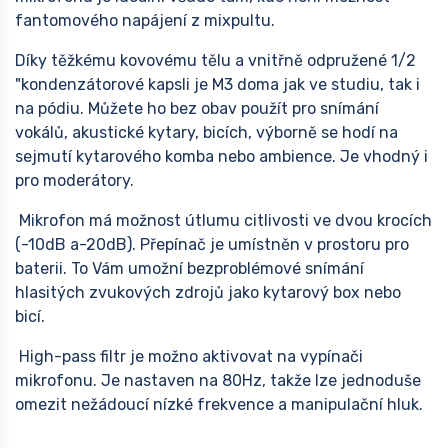
fantomového napájení z mixpultu.
Díky těžkému kovovému tělu a vnitřně odpružené 1/2
"kondenzátorové kapsli je M3 doma jak ve studiu, tak i
na pódiu. Můžete ho bez obav použít pro snímání
vokálů, akustické kytary, bicích, výborně se hodí na
sejmutí kytarového komba nebo ambience. Je vhodný i
pro moderátory.
Mikrofon má možnost útlumu citlivosti ve dvou krocích
(-10dB a-20dB). Přepínač je umístněn v prostoru pro
baterii. To Vám umožní bezproblémové snímání
hlasitých zvukových zdrojů jako kytarový box nebo
bicí.
High-pass filtr je možno aktivovat na vypínači
mikrofonu. Je nastaven na 80Hz, takže lze jednoduše
omezit nežádoucí nízké frekvence a manipulační hluk.