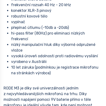
frekvenční rozsah 40 Hz - 20 kHz
konektor XLR-3 pinový
robustní kovové tělo
vypínač
přepínač útlumu (-10db a -20db)
hi-pass filter (80Hz) pro eliminaci nízkých
frekvencí
nízký manipulační hluk díky výborně odpružené
vložce
vysoká úroveň odolnosti proti radiovému vysílání
vyrobeno v Austrálii
10 let záruka (podmínkou je registrace mikrofonu
na stránkách výrobce)
RODE M3 je díky své univerzálnosti jedním
z nejvyhledávanějších mikrofonů na trhu. Díky
možnosti napájení pomoci 9V baterie přímo v těle
mikrofonu je ideální všude tam, kde není možnost