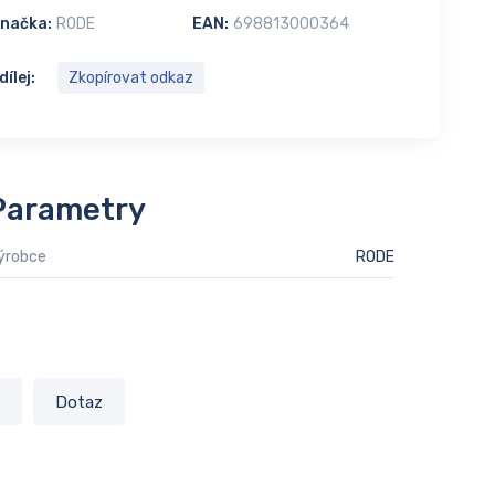
načka:
RODE
EAN:
698813000364
dílej:
Zkopírovat odkaz
Parametry
ýrobce
RODE
Dotaz