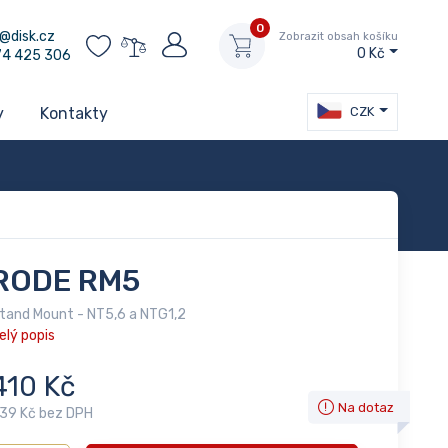
0
@disk.cz
Zobrazit obsah košíku
0 Kč
74 425 306
CZK
y
Kontakty
RODE RM5
tand Mount - NT5,6 a NTG1,2
elý popis
410 Kč
Na dotaz
39 Kč bez DPH