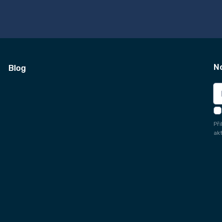
N
Blog
Př
ak