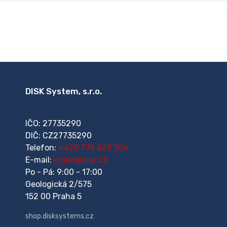
DISK System, s.r.o.
IČO: 27735290
DIČ: CZ27735290
Telefon:
+420 774 425 306
E-mail:
video@disk.cz
Po - Pá: 9:00 - 17:00
Geologická 2/575
152 00 Praha 5
shop.disksystems.cz