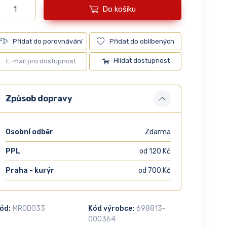
Do košíku
Přidat do porovnávání
Přidat do oblíbených
Hlídat dostupnost
Způsob dopravy
Osobní odběr
Zdarma
PPL
od 120 Kč
Praha - kurýr
od 700 Kč
ód:
MROD033
Kód výrobce:
698813-
000364