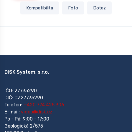
Kompatibilita
Foto
Dotaz
DISK System, s.r.o.
IČO: 27735290
DIČ: CZ27735290
Telefon:
+420 774 425 306
E-mail:
video@disk.cz
Po - Pá: 9:00 - 17:00
Geologická 2/575