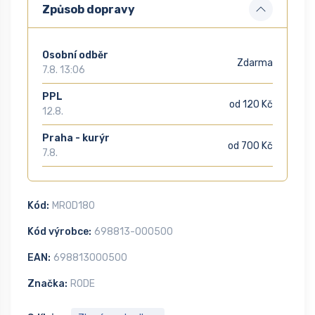
Způsob dopravy
Osobní odběr
Zdarma
7.8. 13:06
PPL
od 120 Kč
12.8.
Praha - kurýr
od 700 Kč
7.8.
Kód:
MROD180
Kód výrobce:
698813-000500
EAN:
698813000500
Značka:
RODE