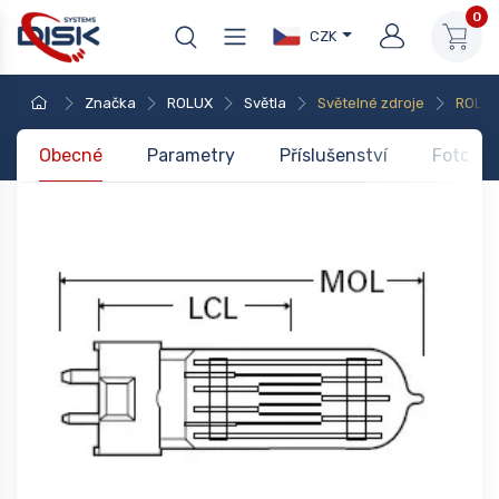
0
CZK
Značka
ROLUX
Světla
Světelné zdroje
ROLUX
Obecné
Parametry
Příslušenství
Foto