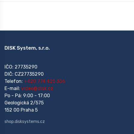
DISK System, s.r.o.
IČO: 27735290
DIČ: CZ27735290
Telefon:
+420 774 425 306
E-mail:
video@disk.cz
Po - Pá: 9:00 - 17:00
Geologická 2/575
152 00 Praha 5
shop.disksystems.cz