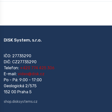
DISK System, s.r.o.
IČO: 27735290
DIČ: CZ27735290
Telefon:
+420 774 425 306
E-mail:
video@disk.cz
Po - Pá: 9:00 - 17:00
Geologická 2/575
152 00 Praha 5
shop.disksystems.cz