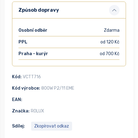
Způsob dopravy
Osobní odběr
Zdarma
PPL
od 120 Kč
Praha - kurýr
od 700 Kč
Kód:
VCTT716
Kód výrobce:
800W P2/11 EME
EAN:
Značka:
ROLUX
Sdílej:
Zkopírovat odkaz