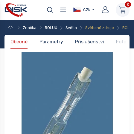
0
CZK
Značka
ROLUX
Světla
Světelné zdroje
ROLUX
Obecné
Parametry
Příslušenství
Foto