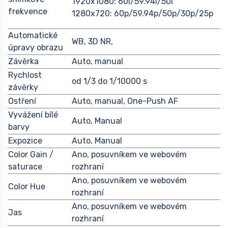
1920x1080: 60i/59.94i/50i
frekvence
1280x720: 60p/59.94p/50p/30p/25p
Automatické
WB, 3D NR,
úpravy obrazu
Závěrka
Auto, manual
Rychlost
od 1/3 do 1/10000 s
závěrky
Ostření
Auto, manual, One-Push AF
Vyvážení bílé
Auto, Manual
barvy
Expozice
Auto, Manual
Color Gain /
Ano, posuvníkem ve webovém
saturace
rozhraní
Ano, posuvníkem ve webovém
Color Hue
rozhraní
Ano, posuvníkem ve webovém
Jas
rozhraní