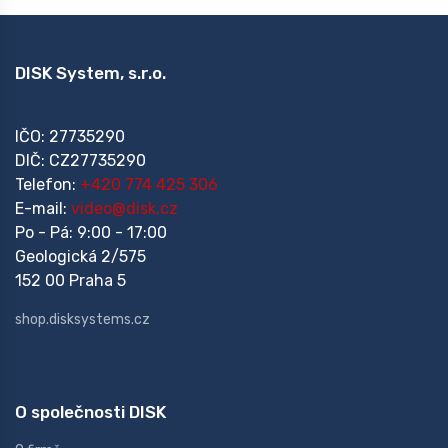
DISK System, s.r.o.
IČO: 27735290
DIČ: CZ27735290
Telefon:
+420 774 425 306
E-mail:
video@disk.cz
Po - Pá: 9:00 - 17:00
Geologická 2/575
152 00 Praha 5
shop.disksystems.cz
O společnosti DISK