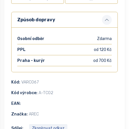
Způsob dopravy
Osobní odběr
Zdarma
PPL
od 120 Kč
Praha - kurýr
od 700 Kč
Kód:
VARC067
Kód výrobce:
A-TC02
EAN:
Značka:
AREC
Sdílej:
Zkopírovat odkaz