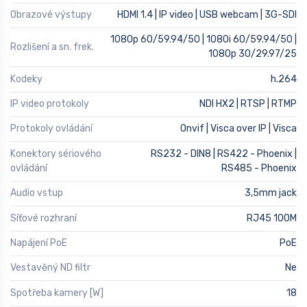
Obrazové výstupy
HDMI 1.4 | IP video | USB webcam | 3G-SDI
1080p 60/59.94/50 | 1080i 60/59.94/50 |
Rozlišení a sn. frek.
1080p 30/29.97/25
Kodeky
h.264
IP video protokoly
NDI HX2 | RTSP | RTMP
Protokoly ovládání
Onvif | Visca over IP | Visca
Konektory sériového
RS232 - DIN8 | RS422 - Phoenix |
ovládání
RS485 - Phoenix
Audio vstup
3,5mm jack
Síťové rozhraní
RJ45 100M
Napájení PoE
PoE
Vestavěný ND filtr
Ne
Spotřeba kamery [W]
18