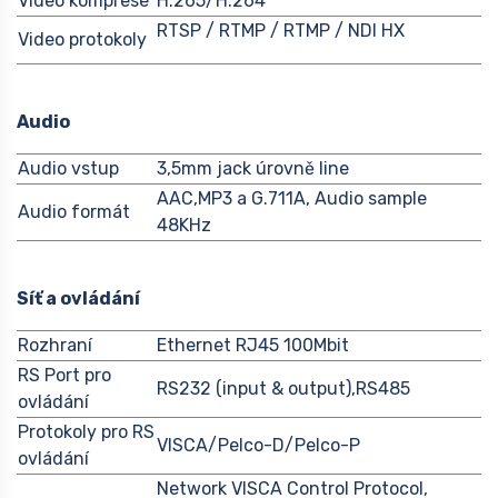
Video komprese
H.265/H.264
RTSP / RTMP / RTMP / NDI HX
Video protokoly
Audio
Audio vstup
3,5mm jack úrovně line
AAC,MP3 a G.711A, Audio sample
Audio formát
48KHz
Síť a ovládání
Rozhraní
Ethernet RJ45 100Mbit
RS Port pro
RS232 (input & output),RS485
ovládání
Protokoly pro RS
VISCA/Pelco-D/Pelco-P
ovládání
Network VISCA Control Protocol,