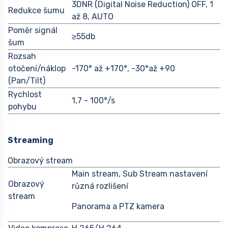
3DNR (Digital Noise Reduction) OFF, 1
Redukce šumu
až 8, AUTO
Poměr signál
≥55db
šum
Rozsah
otočení/náklop
-170° až +170°, -30°až +90
(Pan/Tilt)
Rychlost
1,7 - 100°/s
pohybu
Streaming
Obrazový stream
Main stream, Sub Stream nastavení
Obrazový
různá rozlišení
stream
Panorama a PTZ kamera