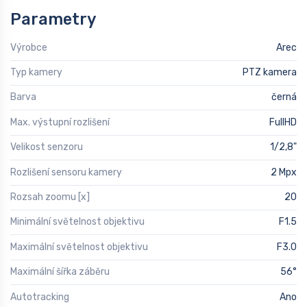
Parametry
Výrobce
Arec
Typ kamery
PTZ kamera
Barva
černá
Max. výstupní rozlišení
FullHD
Velikost senzoru
1/2,8"
Rozlišení sensoru kamery
2 Mpx
Rozsah zoomu [x]
20
Minimální světelnost objektivu
F1.5
Maximální světelnost objektivu
F3.0
Maximální šířka záběru
56°
Autotracking
Ano