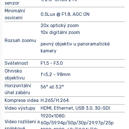
senzor
Minimální
0.5Lux @ F1.8, AGC ON
osvícení
20x optický zoom
10x digitální zoom
Rozsah zoomu
pevný objektiv u panoramatické
kamery
Světelnost
F1.5 - F3.0
Ohnisko
f=5,2 - 98mm
objektivu
Horizontální
56° až 3,2°
úhel záběru
Komprese videa
H.265/H.264
Video výstupy
HDMI, Ethernet, USB 3.0, 3G-SDI
1920x1080:
Video rozlišení a
60p/59.94p/50p/30p/29.97p/25p
snímkové