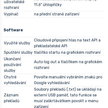
uživatelské
11.6" úhlopříčky
rozhraní
Vypínač
na přední straně zařízení
Software
Cloudové připojení hlas na text API a
Využité služby
překladatelské API
Spuštění služby
tlačítko startu na grafickém rozhraní
Ukončení
Auto log out a tlačítkem na grafickém
používání
rozhraní
služby
Chytré
Povolte manuální vybráním znaků pro
vyhledávání
Google vyhledávání
Soubory překladů (.txt) se ukládají na
Záznam
externí USB paměť, tato funkce se
překladů
musí zaškrtávátkem povolit v menu
zařízení