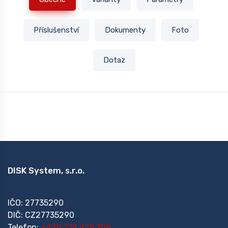
Příslušenství
Dokumenty
Foto
Dotaz
DISK System, s.r.o.
IČO: 27735290
DIČ: CZ27735290
Telefon:
+420 774 425 306