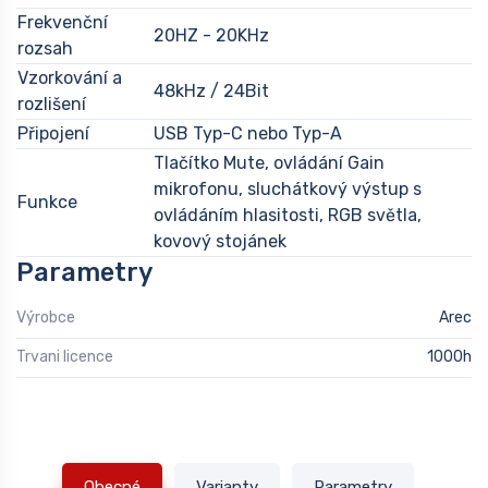
Frekvenční
20HZ - 20KHz
rozsah
Vzorkování a
48kHz / 24Bit
rozlišení
Připojení
USB Typ-C nebo Typ-A
Tlačítko Mute, ovládání Gain
mikrofonu, sluchátkový výstup s
Funkce
ovládáním hlasitosti, RGB světla,
kovový stojánek
Parametry
Výrobce
Arec
Trvani licence
1000h
Obecné
Varianty
Parametry