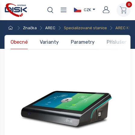
0
CZK
Značka
AREC
Specializované stanice
AREC KS-
Obecné
Varianty
Parametry
Příslušenstv