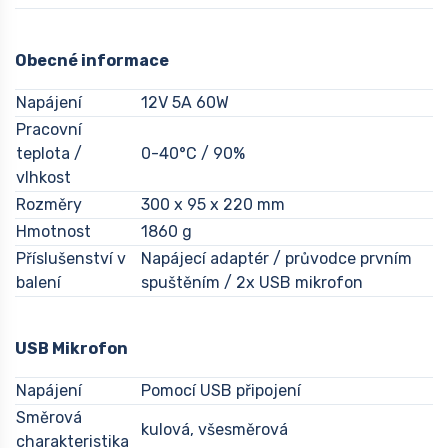
Obecné informace
Napájení
12V 5A 60W
Pracovní
teplota /
0-40°C / 90%
vlhkost
Rozměry
300 x 95 x 220 mm
Hmotnost
1860 g
Příslušenství v
Napájecí adaptér / průvodce prvním
balení
spuštěním / 2x USB mikrofon
USB Mikrofon
Napájení
Pomocí USB připojení
Směrová
kulová, všesměrová
charakteristika