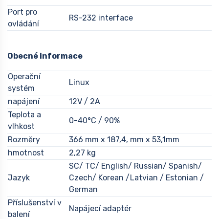
Port pro
RS-232 interface
ovládání
Obecné informace
Operační
Linux
systém
napájení
12V / 2A
Teplota a
0-40°C / 90%
vlhkost
Rozměry
366 mm x 187,4, mm x 53,1mm
hmotnost
2,27 kg
SC/ TC/ English/ Russian/ Spanish/
Jazyk
Czech/ Korean /Latvian / Estonian /
German
Příslušenství v
Napájecí adaptér
balení