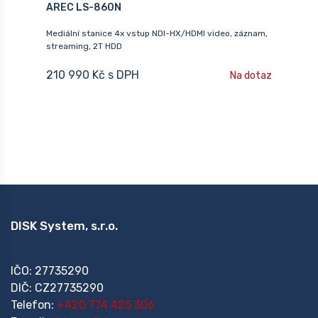
AREC LS-860N
,
Mediální stanice 4x vstup NDI-HX/HDMI video, záznam,
D
streaming, 2T HDD
p
p
210 990 Kč s DPH
az
Na dotaz
C
DISK System, s.r.o.
IČO: 27735290
DIČ: CZ27735290
Telefon:
+420 774 425 306