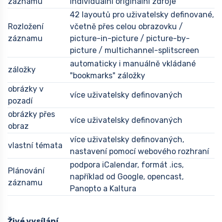
záznamu
individuální originální zdroje
42 layoutů pro uživatelsky definované,
Rozložení
včetně přes celou obrazovku /
záznamu
picture-in-picture / picture-by-
picture / multichannel-splitscreen
automaticky i manuálně vkládané
záložky
"bookmarks" záložky
obrázky v
více uživatelsky definovaných
pozadí
obrázky přes
více uživatelsky definovaných
obraz
více uživatelsky definovaných,
vlastní témata
nastavení pomocí webového rozhraní
podpora iCalendar, formát .ics,
Plánování
například od Google, opencast,
záznamu
Panopto a Kaltura
Živé vysílání