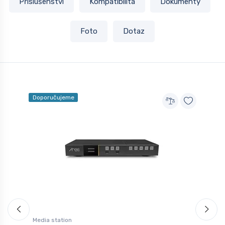
Příslušenství
Kompatibilita
Dokumenty
Foto
Dotaz
Doporučujeme
N
Media station
S