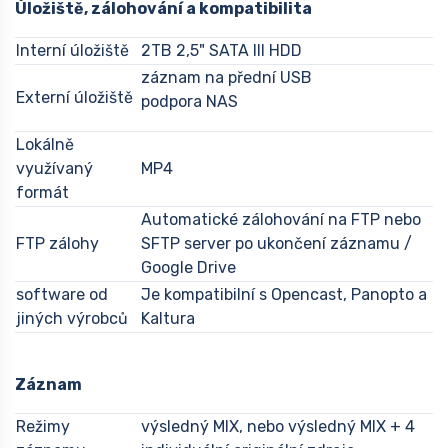
Úložiště, zálohování a kompatibilita
Interní úložiště
2TB 2,5" SATA III HDD
záznam na přední USB
Externí úložiště
podpora NAS
Lokálně
využívaný
MP4
formát
Automatické zálohování na FTP nebo
FTP zálohy
SFTP server po ukončení záznamu /
Google Drive
software od
Je kompatibilní s Opencast, Panopto a
jiných výrobců
Kaltura
Záznam
Režimy
výsledný MIX, nebo výsledný MIX + 4