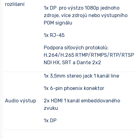
rozlišení
1x DP pro výstzo 1080p jednoho
zdroje, více zdrojů nebo výstupního
PGM signálu
1x RJ-45
Podpora síťových protokolů:
H.264/H.265 RTMP/RTMPS/RTP/RTSP
NDI HX, SRT a Dante 2x2
1x 3,5mm stereo jack 1 kanál line
1x 6-pin phoenix konektor
Audio výstup
2x HDMI 1 kanál embeddovaného
zvuku
1x DP