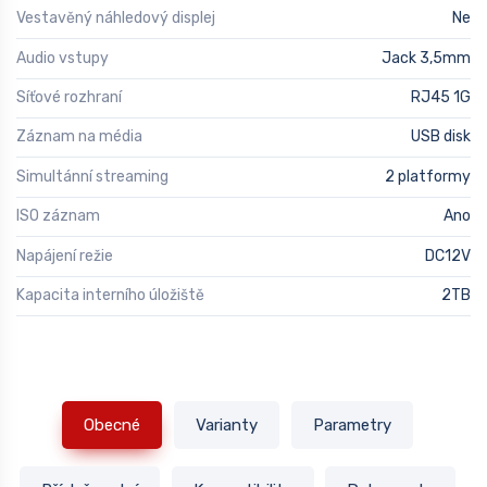
Vestavěný náhledový displej
Ne
Audio vstupy
Jack 3,5mm
Síťové rozhraní
RJ45 1G
Záznam na média
USB disk
Simultánní streaming
2 platformy
ISO záznam
Ano
Napájení režie
DC12V
Kapacita interního úložiště
2TB
Obecné
Varianty
Parametry