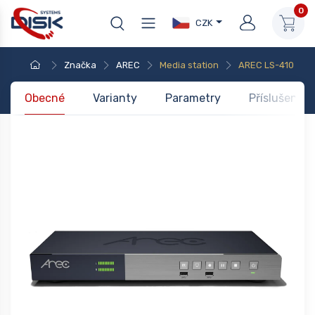
0
CZK
Značka
AREC
Media station
AREC LS-410
Obecné
Varianty
Parametry
Příslušenstv