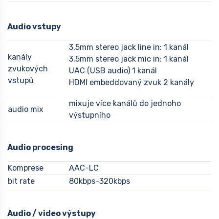
Audio vstupy
3,5mm stereo jack line in: 1 kanál
kanály
3,5mm stereo jack mic in: 1 kanál
zvukových
UAC (USB audio) 1 kanál
vstupů
HDMI embeddovaný zvuk 2 kanály
mixuje více kanálů do jednoho
audio mix
výstupního
Audio procesing
Komprese
AAC-LC
bit rate
80kbps-320kbps
Audio / video výstupy