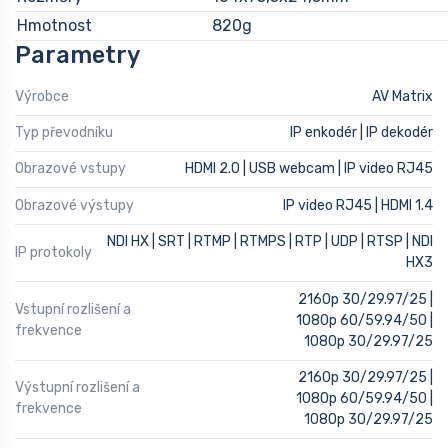
Hmotnost
820g
Parametry
Výrobce
AV Matrix
Typ převodníku
IP enkodér | IP dekodér
Obrazové vstupy
HDMI 2.0 | USB webcam | IP video RJ45
Obrazové výstupy
IP video RJ45 | HDMI 1.4
NDI HX | SRT | RTMP | RTMPS | RTP | UDP | RTSP | NDI
IP protokoly
HX3
2160p 30/29.97/25 |
Vstupní rozlišení a
1080p 60/59.94/50 |
frekvence
1080p 30/29.97/25
2160p 30/29.97/25 |
Výstupní rozlišení a
1080p 60/59.94/50 |
frekvence
1080p 30/29.97/25