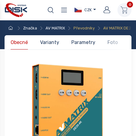
0
CZK
Značka
AV MATRIX
Převodníky
AV MATRIX DE20-
Obecné
Varianty
Parametry
Foto
Do