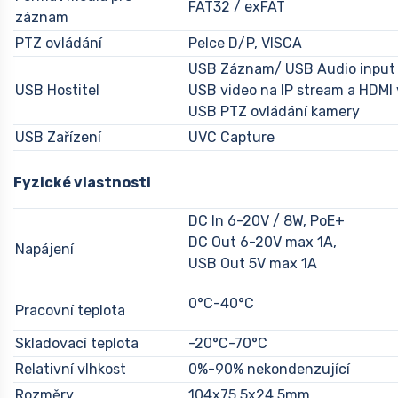
FAT32 / exFAT
záznam
PTZ ovládání
Pelce D/P, VISCA
USB Záznam/ USB Audio input
USB Hostitel
USB video na IP stream a HDMI
USB PTZ ovládání kamery
USB Zařízení
UVC Capture
Fyzické vlastnosti
DC In 6-20V / 8W, PoE+
DC Out 6-20V max 1A,
Napájení
USB Out 5V max 1A
0°C-40°C
Pracovní teplota
Skladovací teplota
-20°C-70°C
Relativní vlhkost
0%-90% nekondenzující
Rozměry
104x75,5x24,5mm