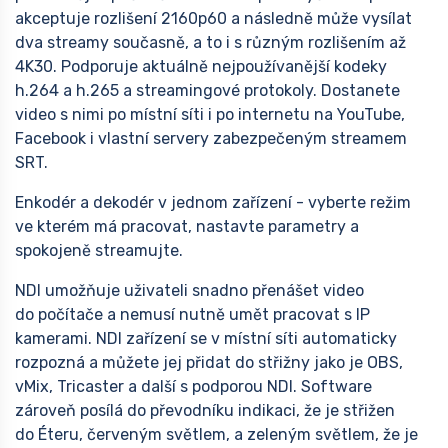
akceptuje rozlišení 2160p60 a následně může vysílat
dva streamy současně, a to i s různým rozlišením až
4K30. Podporuje aktuálně nejpoužívanější kodeky
h.264 a h.265 a streamingové protokoly. Dostanete
video s nimi po místní síti i po internetu na YouTube,
Facebook i vlastní servery zabezpečeným streamem
SRT.
Enkodér a dekodér v jednom zařízení - vyberte režim
ve kterém má pracovat, nastavte parametry a
spokojeně streamujte.
NDI umožňuje uživateli snadno přenášet video
do počítače a nemusí nutně umět pracovat s IP
kamerami. NDI zařízení se v místní síti automaticky
rozpozná a můžete jej přidat do střižny jako je OBS,
vMix, Tricaster a další s podporou NDI. Software
zároveň posílá do převodníku indikaci, že je střižen
do Éteru, červeným světlem, a zeleným světlem, že je