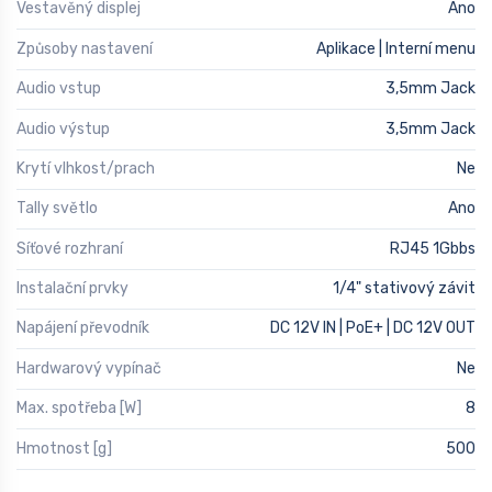
Vestavěný displej
Ano
Způsoby nastavení
Aplikace | Interní menu
Audio vstup
3,5mm Jack
Audio výstup
3,5mm Jack
Krytí vlhkost/prach
Ne
Tally světlo
Ano
Síťové rozhraní
RJ45 1Gbbs
Instalační prvky
1/4" stativový závit
Napájení převodník
DC 12V IN | PoE+ | DC 12V OUT
Hardwarový vypínač
Ne
Max. spotřeba [W]
8
Hmotnost [g]
500