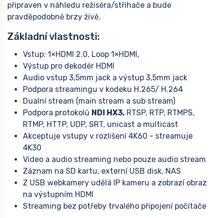
připraven v náhledu režiséra/střihače a bude
pravděpodobně brzy živě.
Základní vlastnosti:
Vstup: 1×HDMI 2.0, Loop 1×HDMI,
Výstup pro dekodér HDMI
Audio vstup 3,5mm jack a výstup 3,5mm jack
Podpora streamingu v kodeku H.265/ H.264
Dualní stream (main stream a sub stream)
Podpora protokolů
NDI HX3,
RTSP, RTP, RTMPS,
RTMP, HTTP, UDP, SRT, unicast a multicast
Akceptuje vstupy v rozlišení 4K60 - streamuje
4K30
Video a audio streaming nebo pouze audio stream
Záznam na SD kartu, externí USB disk, NAS
Z USB webkamery udělá IP kameru a zobrazí obraz
na výstupním HDMI
Streaming bez potřeby trvalého připojení počítače