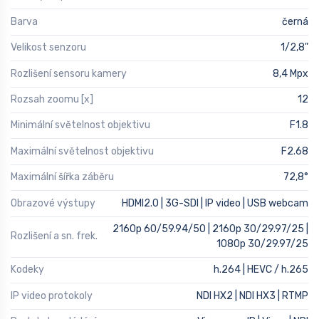
Barva
černá
Velikost senzoru
1/2,8"
Rozlišení sensoru kamery
8,4 Mpx
Rozsah zoomu [x]
12
Minimální světelnost objektivu
F1.8
Maximální světelnost objektivu
F2.68
Maximální šířka záběru
72,8°
Obrazové výstupy
HDMI2.0 | 3G-SDI | IP video | USB webcam
2160p 60/59.94/50 | 2160p 30/29.97/25 |
Rozlišení a sn. frek.
1080p 30/29.97/25
Kodeky
h.264 | HEVC / h.265
IP video protokoly
NDI HX2 | NDI HX3 | RTMP