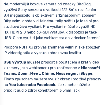
Nejmodernější boxová kamera od značky BirdDog,
využívá Sony senzoru o velikosti 1/2,86" s rozlišením
8.4 megapixelů, s objektivem s 12násobným zoomem.
Díky velmi dobře viditelnému tally světlu je ideální pro
studiové živé vysílání. Pro vysílání můžete využít NDI
HX, HDMI 2.0 nebo 3G-SDI výstupy, k dispozici je také
USB-C pro využití jako webkamera do videokonferencí.
Podpora NDI HX3 pro vás znamená velmi nízké zpoždění
IP videosignálu a vysokou obrazovou kvalitu.
USB výstup
můžete propojit s počítačem a brát video
z kamery jako webkameru pro konference v
Microsoft
Teams, Zoom, Meet, Chime, Messenger, i Skype
.
Tímto způsobem můžete využít obraz i pro živé přenosy
na
Youtube nebo Facebook.
Ke kameře můžete
připojit audio zdroj konektorem 3,5mm jack.