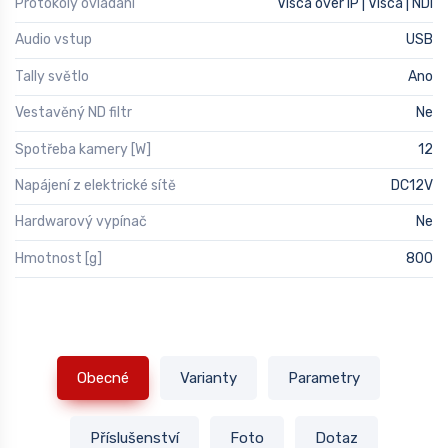
Protokoly ovládání
Visca over IP | Visca | NDI
Audio vstup
USB
Tally světlo
Ano
Vestavěný ND filtr
Ne
Spotřeba kamery [W]
12
Napájení z elektrické sítě
DC12V
Hardwarový vypínač
Ne
Hmotnost [g]
800
Obecné
Varianty
Parametry
Příslušenství
Foto
Dotaz