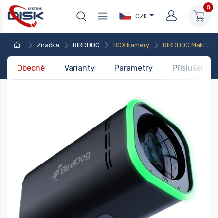
0
CZK
Značka
BIRDDOG
BOX kamery
BIRDDOG Maki Ultr
Obecné
Varianty
Parametry
Příslušenstv