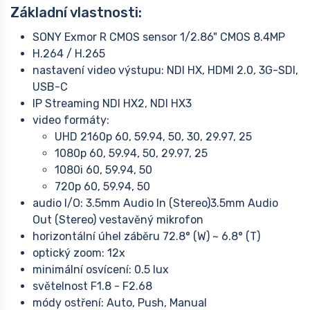
Základní vlastnosti:
SONY Exmor R CMOS sensor 1/2.86" CMOS 8.4MP
H.264 / H.265
nastavení video výstupu: NDI HX, HDMI 2.0, 3G-SDI,
USB-C
IP Streaming NDI HX2, NDI HX3
video formáty:
UHD 2160p 60, 59.94, 50, 30, 29.97, 25
1080p 60, 59.94, 50, 29.97, 25
1080i 60, 59.94, 50
720p 60, 59.94, 50
audio I/O: 3.5mm Audio In (Stereo)3.5mm Audio
Out (Stereo) vestavěný mikrofon
horizontální úhel záběru 72.8° (W) ~ 6.8° (T)
optický zoom: 12x
minimální osvícení: 0.5 lux
světelnost F1.8 - F2.68
módy ostření: Auto, Push, Manual