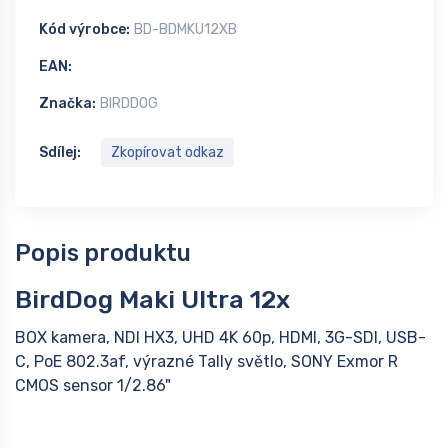
Kód výrobce:
BD-BDMKU12XB
EAN:
Značka:
BIRDDOG
Sdílej:
Zkopírovat odkaz
Popis produktu
BirdDog Maki Ultra 12x​
BOX kamera, NDI HX3, UHD 4K 60p, HDMI, 3G-SDI, USB-
C, PoE 802.3af, výrazné Tally světlo, SONY Exmor R
CMOS sensor 1/2.86"