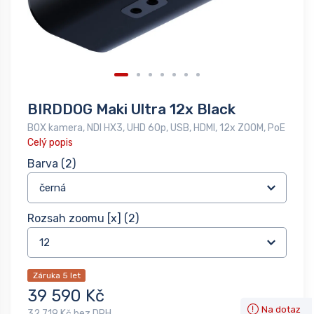
BIRDDOG Maki Ultra 12x Black
BOX kamera, NDI HX3, UHD 60p, USB, HDMI, 12x ZOOM, PoE
Celý popis
Barva
(2)
Rozsah zoomu [x]
(2)
Záruka 5 let
39 590 Kč
Na dotaz
32 719 Kč bez DPH