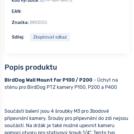
Kód výrobce:
BD-P-WM-WHITE
EAN:
Značka:
BIRDDOG
Sdílej:
Zkopírovat odkaz
Popis produktu
BirdDog Wall Mount for P100 / P200
- Úchyt na
stěnu pro BirdDog PTZ kamery P100, P200 a P400
Součástí balení jsou 4 šroubky M3 pro 3bodové
připevnění kamery. Šrouby pro připevnění do zdi nejsou
součástí. Na držák je také možné upevnit kameru
pomocí otvoru pro stativový šroub 1/4". Tento typ