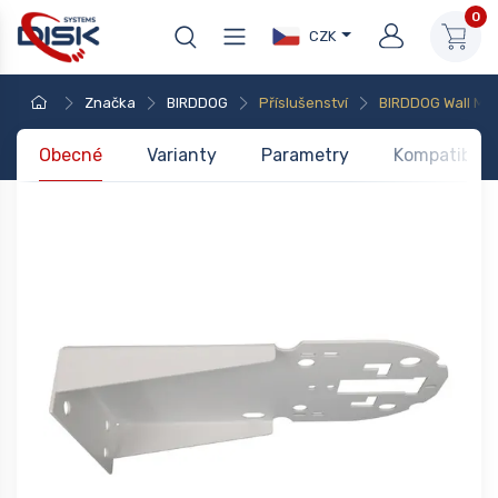
0
CZK
Značka
BIRDDOG
Příslušenství
BIRDDOG Wall Mo
Obecné
Varianty
Parametry
Kompatibilit