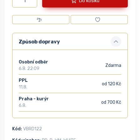
Do košíku
Způsob dopravy
Osobní odběr
Zdarma
6.8. 22:09
PPL
od 120 Kč
11.8.
Praha - kurýr
od 700 Kč
6.8.
Kód:
VBRD122