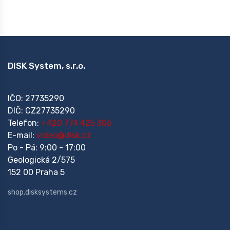
DISK System, s.r.o.
IČO: 27735290
DIČ: CZ27735290
Telefon:
+420 774 425 306
E-mail:
video@disk.cz
Po - Pá: 9:00 - 17:00
Geologická 2/575
152 00 Praha 5
shop.disksystems.cz