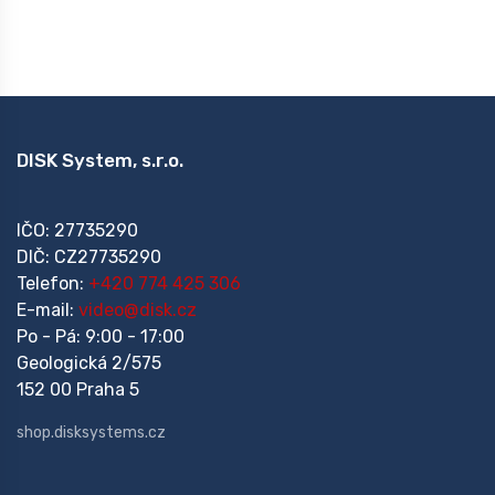
DISK System, s.r.o.
IČO: 27735290
DIČ: CZ27735290
Telefon:
+420 774 425 306
E-mail:
video@disk.cz
Po - Pá: 9:00 - 17:00
Geologická 2/575
152 00 Praha 5
shop.disksystems.cz