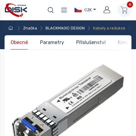
0
CZK
Značka
BLACKMAGIC DESIGN
Kabely a redukce
B
Obecné
Parametry
Příslušenství
Kompati