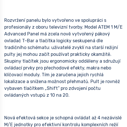
Rozvržení panelu bylo vytvořeno ve spolupráci s
profesionály z oboru televizní tvorby. Model ATEM 1 M/E
Advanced Panel má zcela nově vytvořený pákový
ovladač T-Bar a tlačítka logicky seskupená dle
tradičního schématu: uživatelé zvyklí na starší režijní
pulty jej mohou začít používat prakticky okamžitě.
Skupiny tlačítek jsou ergonomicky odděleny a sdružují
ovládací prvky pro přechodové efekty, makra nebo
klíčovací moduly. Tím je zaručena jejich rychlá
lokalizace a snížena možnost přehmatů. Pult je rovněž
vybaven tlačítkem „Shift” pro zdvojení počtu
ovládaných vstupů z 10 na 20.
Nová efektová sekce je schopná ovládat až 4 nezávislé
M/E jednotky pro efektivní kontrolu komplexních režií