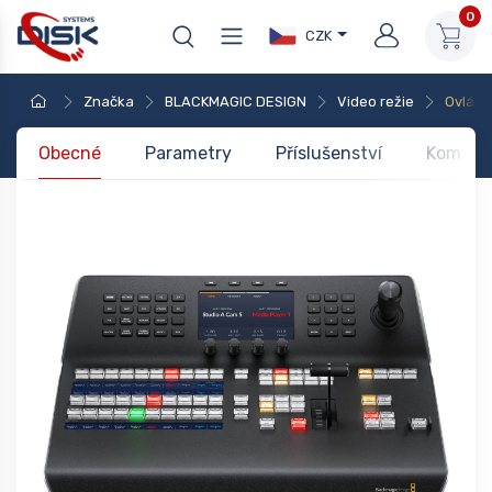
0
CZK
Značka
BLACKMAGIC DESIGN
Video režie
Ovláda
Obecné
Parametry
Příslušenství
Kompati