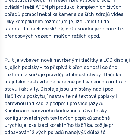
ovládání režií ATEM při produkci komplexních živých
pořadů pomocí několika kamer a dalších zdrojů videa.
Díky kompaktním rozměrům jej lze umístit i do
standardní rackové skříně, což usnadní jeho použití v
přenosových vozech, malých režiích apod.
Pult je vybaven nově navrženými tlačítky a LCD displeji
s jejich popisky – to přispívá k přehlednosti celého
rozhraní a snižuje pravděpodobnost chyby. Tlačítka
mají také nastavitelné barevné podsvícení pro indikaci
stavu i aktivity. Displeje jsou umístěny nad i pod
tlačítky a poskytují nastavitelné textové popisky i
barevnou indikaci a podporu pro více jazyků.
Kombinace barevného kódování a uživatelsky
konfigurovatelných textových popisků značně
urychluje lokalizaci korektního tlačítka, což je při
odbavování živých pořadů nanejvýš důležité.