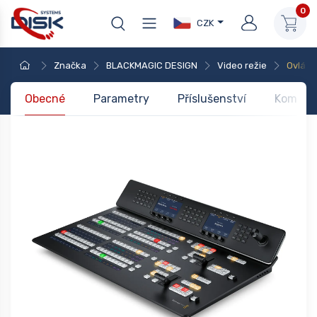
0
CZK
Značka
BLACKMAGIC DESIGN
Video režie
Ovláda
Obecné
Parametry
Příslušenství
Kompati