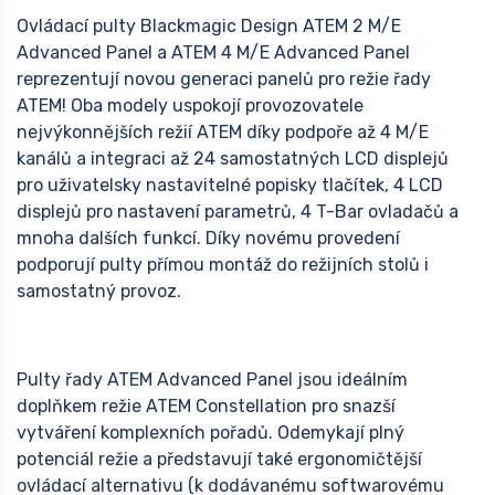
Ovládací pulty Blackmagic Design ATEM 2 M/E
Advanced Panel a ATEM 4 M/E Advanced Panel
reprezentují novou generaci panelů pro režie řady
ATEM! Oba modely uspokojí provozovatele
nejvýkonnějších režií ATEM díky podpoře až 4 M/E
kanálů a integraci až 24 samostatných LCD displejů
pro uživatelsky nastavitelné popisky tlačítek, 4 LCD
displejů pro nastavení parametrů, 4 T-Bar ovladačů a
mnoha dalších funkcí. Díky novému provedení
podporují pulty přímou montáž do režijních stolů i
samostatný provoz.
Pulty řady ATEM Advanced Panel jsou ideálním
doplňkem režie ATEM Constellation pro snazší
vytváření komplexních pořadů. Odemykají plný
potenciál režie a představují také ergonomičtější
ovládací alternativu (k dodávanému softwarovému