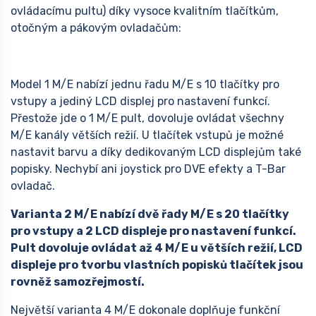
ovládacímu pultu) díky vysoce kvalitním tlačítkům,
otočným a pákovým ovladačům:
Model 1 M/E nabízí jednu řadu M/E s 10 tlačítky pro
vstupy a jediný LCD displej pro nastavení funkcí.
Přestože jde o 1 M/E pult, dovoluje ovládat všechny
M/E kanály větších režií. U tlačítek vstupů je možné
nastavit barvu a díky dedikovaným LCD displejům také
popisky. Nechybí ani joystick pro DVE efekty a T-Bar
ovladač.
Varianta 2 M/E nabízí dvě řady M/E s 20 tlačítky
pro vstupy a 2 LCD displeje pro nastavení funkcí.
Pult dovoluje ovládat až 4 M/E u větších režií, LCD
displeje pro tvorbu vlastních popisků tlačítek jsou
rovněž samozřejmostí.
Největší varianta 4 M/E dokonale doplňuje funkční