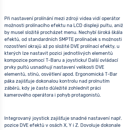
Při nastavení prolínání mezi zdroji videa vidí operátor
možnosti prolínacího efektu na LCD displeji pultu, aniž
by musel složitě procházet menu. Nechybí široká škála
efektů, od standardních SMPTE prolínaček s možnosti
rozostření okrajů až po složité DVE prolínací efekty, u
kterých lze nastavit pozici jednotlivých elementů
kompozice pomocí T-Baru a joysticku! Další ovládací
prvky pultů usnadňují nastavení velikosti DVE
elementů, stínů, osvětlení apod. Ergonomická T-Bar
páka zajišťuje dokonalou kontrolu nad prolnutím
záběrů, kdy je často důležité zohlednit práci
kamerového operátora i pohyb protagonistů.
Integrovaný joystick zajišťuje snadné nastavení např.
pozice DVE efektů v osách X, Y i Z. Dovoluje dokonale