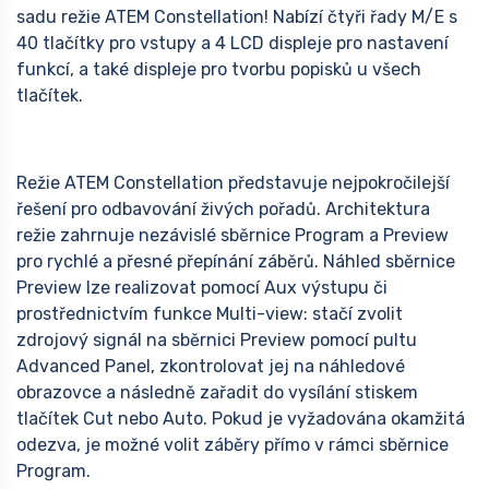
sadu režie ATEM Constellation! Nabízí čtyři řady M/E s
40 tlačítky pro vstupy a 4 LCD displeje pro nastavení
funkcí, a také displeje pro tvorbu popisků u všech
tlačítek.
Režie ATEM Constellation představuje nejpokročilejší
řešení pro odbavování živých pořadů. Architektura
režie zahrnuje nezávislé sběrnice Program a Preview
pro rychlé a přesné přepínání záběrů. Náhled sběrnice
Preview lze realizovat pomocí Aux výstupu či
prostřednictvím funkce Multi-view: stačí zvolit
zdrojový signál na sběrnici Preview pomocí pultu
Advanced Panel, zkontrolovat jej na náhledové
obrazovce a následně zařadit do vysílání stiskem
tlačítek Cut nebo Auto. Pokud je vyžadována okamžitá
odezva, je možné volit záběry přímo v rámci sběrnice
Program.