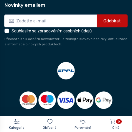
Novinky emailem
Odebírat
Souhlasím se zpracováním osobních údajů.
Přihlaste se k odběru newsletteru a získejte slevové nabídky, aktualizace
a informace o nových produktech.
0
Kategorie
Oblíbené
Porovnání
0 Kč