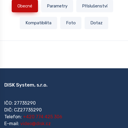
Obecné
Parametry
Příslušenství
Kompatibilita
Foto
Dotaz
DISK System, s.r.o.
IČO: 27735290
DIČ: CZ27735290
Telefon:
+420 774 425 306
E-mail:
video@disk.cz