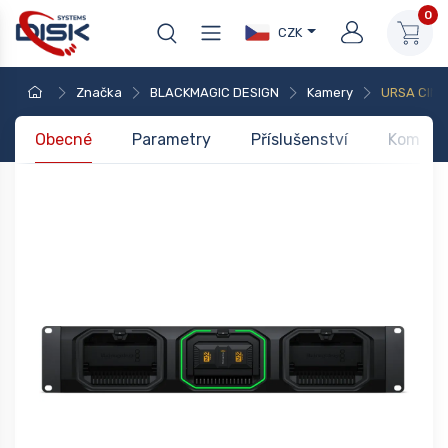
0
CZK
Značka
BLACKMAGIC DESIGN
Kamery
URSA CINE
Obecné
Parametry
Příslušenství
Kompati