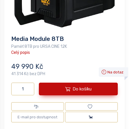
Media Module 8TB
Paměť 8TB pro URSA CINE 12K
Celý popis
49 990 Kč
Na dotaz
41 314 Kč bez DPH
Do košíku