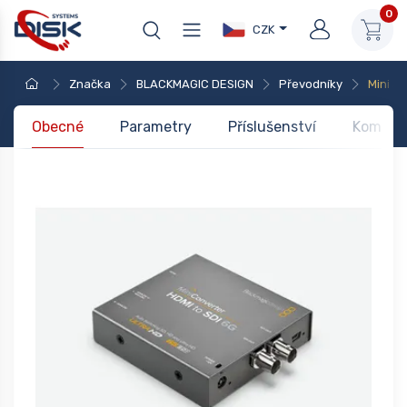
0
CZK
Značka
BLACKMAGIC DESIGN
Převodníky
Mini 4K
Obecné
Parametry
Příslušenství
Kompati