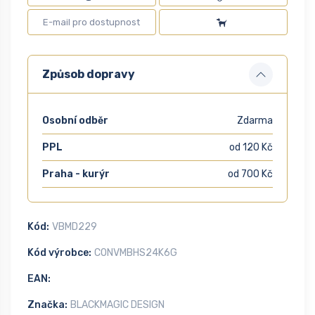
Způsob dopravy
Osobní odběr
Zdarma
PPL
od 120 Kč
Praha - kurýr
od 700 Kč
Kód:
VBMD229
Kód výrobce:
CONVMBHS24K6G
EAN:
Značka:
BLACKMAGIC DESIGN