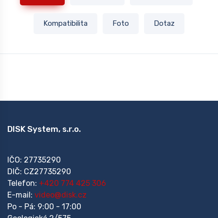
Kompatibilita
Foto
Dotaz
DISK System, s.r.o.
IČO: 27735290
DIČ: CZ27735290
Telefon:
+420 774 425 306
E-mail:
video@disk.cz
Po - Pá: 9:00 - 17:00