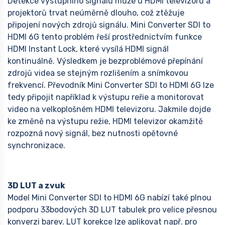
Detekce vystupního signálu může u HDMI televizorů a
projektorů trvat neúměrně dlouho, což ztěžuje
připojení nových zdrojů signálu. Mini Converter SDI to
HDMI 6G tento problém řeší prostřednictvím funkce
HDMI Instant Lock, které vysílá HDMI signál
kontinuálně. Výsledkem je bezproblémové přepínání
zdrojů videa se stejným rozlišením a snímkovou
frekvencí. Převodník Mini Converter SDI to HDMI 6G lze
tedy připojit například k výstupu reřie a monitorovat
video na velkoplošném HDMI televizoru. Jakmile dojde
ke změně na výstupu režie, HDMI televizor okamžitě
rozpozná nový signál, bez nutnosti opětovné
synchronizace.
3D LUT a zvuk
Model Mini Converter SDI to HDMI 6G nabízí také plnou
podporu 33bodových 3D LUT tabulek pro velice přesnou
konverzi barev. LUT korekce lze aplikovat např. pro