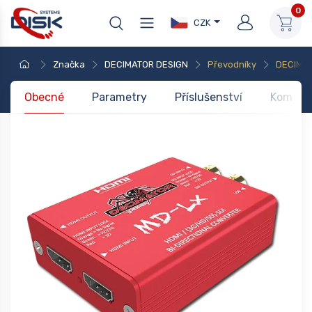
0
CZK
Značka
DECIMATOR DESIGN
Převodníky
DECIMA
Obecné
Parametry
Příslušenství
Kompati