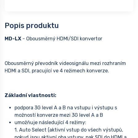
Popis produktu
MD-LX
- Obousměrný HDMI/SDI konvertor
Obousměrný převodník videosignálu mezi rozhraním
HDMI a SDI, pracující ve 4 režimech konverze.
Základní vlastnosti:
podpora 3G level A a B na vstupu i výstupu s
možností konverze mezi 3G level A a B
umožňuje následující 4 režimy:
1. Auto Select (aktivní vstup do všech výstupů,
pokud jsou aktivní oba vstupy, pak SDI do HDMI a