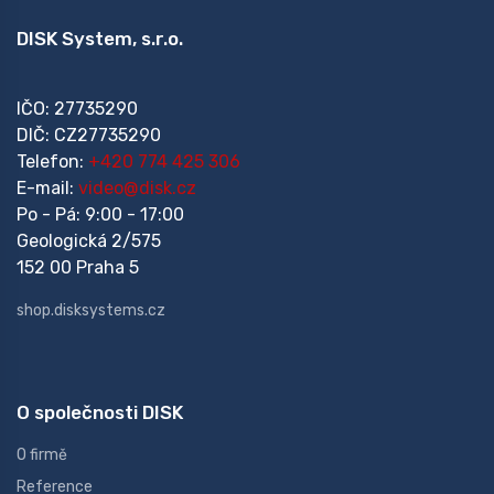
DISK System, s.r.o.
IČO: 27735290
DIČ: CZ27735290
Telefon:
+420 774 425 306
E-mail:
video@disk.cz
Po - Pá: 9:00 - 17:00
Geologická 2/575
152 00 Praha 5
shop.disksystems.cz
O společnosti DISK
O firmě
Reference