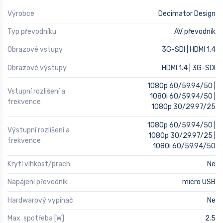
Výrobce
Decimator Design
Typ převodníku
AV převodník
Obrazové vstupy
3G-SDI | HDMI 1.4
Obrazové výstupy
HDMI 1.4 | 3G-SDI
1080p 60/59.94/50 |
Vstupní rozlišení a
1080i 60/59.94/50 |
frekvence
1080p 30/29.97/25
1080p 60/59.94/50 |
Výstupní rozlišení a
1080p 30/29.97/25 |
frekvence
1080i 60/59.94/50
Krytí vlhkost/prach
Ne
Napájení převodník
micro USB
Hardwarový vypínač
Ne
Max. spotřeba [W]
2.5