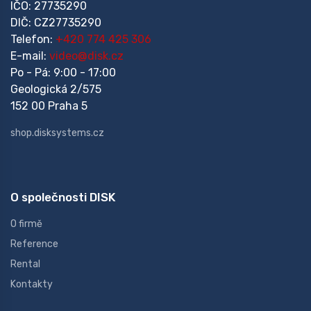
IČO: 27735290
DIČ: CZ27735290
Telefon:
+420 774 425 306
E-mail:
video@disk.cz
Po - Pá: 9:00 - 17:00
Geologická 2/575
152 00 Praha 5
shop.disksystems.cz
O společnosti DISK
O firmě
Reference
Rental
Kontakty