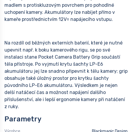
madlem s protiskluzovým povrchem pro pohodlné
uchopení kamery. Akumulátory lze nabíjet přímo v
kameře prostřednictvím 12V= napájecího vstupu.
Na rozdíl od běžných externích baterií, které je nutné
upevnit např. k boku kamerového rigu, se po své
instalaci stane Pocket Camera Battery Grip součástí
těla přístroje. Po vyjmutí krytu šachty LP-E6
akumulátoru jej lze snadno připevnit k tělu kamery; grip
obsahuje také úložný prostor pro krytku šachty
původního LP-E6 akumulátoru. Výsledkem je nejen
delší natáčecí čas a možnost napájení dalšího
příslušenství, ale i lepší ergonomie kamery při natáčení
z ruky.
Parametry
Výrobce
Blackmagic Design