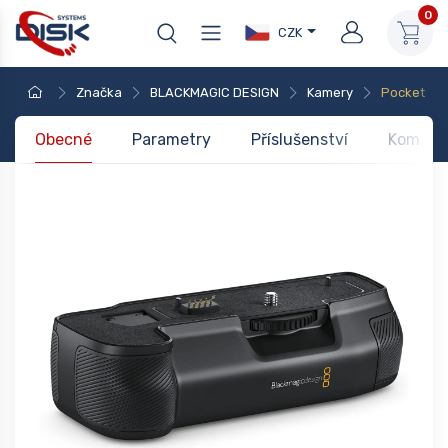
0
CZK
Značka
BLACKMAGIC DESIGN
Kamery
Pocket
Obecné
Parametry
Příslušenství
Kompati