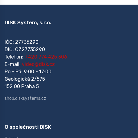
DISK System, s.r.o.
IČO: 27735290
DIČ: CZ27735290
Telefon:
+420 774 425 306
E-mail:
video@disk.cz
Po - Pá: 9:00 - 17:00
Geologická 2/575
152 00 Praha 5
shop.disksystems.cz
O společnosti DISK