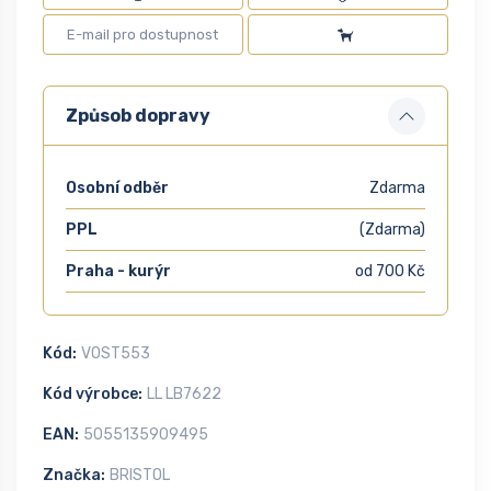
Způsob dopravy
Osobní odběr
Zdarma
PPL
(Zdarma)
Praha - kurýr
od 700 Kč
Kód:
VOST553
Kód výrobce:
LL LB7622
EAN:
5055135909495
Značka:
BRISTOL