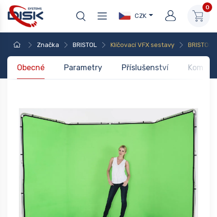
0
CZK
Značka
BRISTOL
Klíčovací VFX sestavy
BRISTOL L
Obecné
Parametry
Příslušenství
Kompati