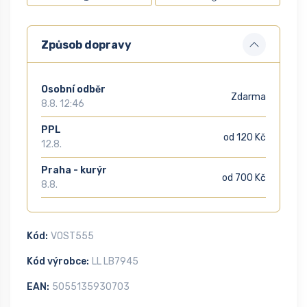
Způsob dopravy
Osobní odběr
Zdarma
8.8. 12:46
PPL
od 120 Kč
12.8.
Praha - kurýr
od 700 Kč
8.8.
Kód:
VOST555
Kód výrobce:
LL LB7945
EAN:
5055135930703