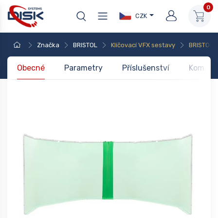
0
CZK
Značka
BRISTOL
Klíčovací VFX sestavy
BRISTOL L
Obecné
Parametry
Příslušenství
Kompati