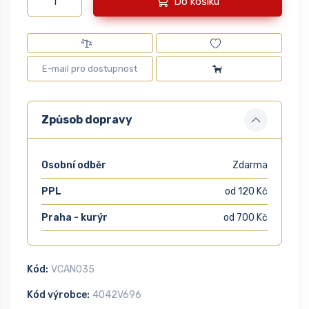
Do košíku
Způsob dopravy
Osobní odběr
Zdarma
PPL
od 120 Kč
Praha - kurýr
od 700 Kč
Kód:
VCAN035
Kód výrobce:
4042V696