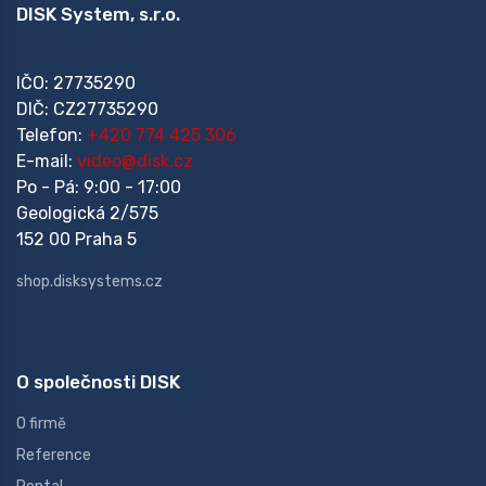
DISK System, s.r.o.
IČO: 27735290
DIČ: CZ27735290
Telefon:
+420 774 425 306
E-mail:
video@disk.cz
Po - Pá: 9:00 - 17:00
Geologická 2/575
152 00 Praha 5
shop.disksystems.cz
O společnosti DISK
O firmě
Reference