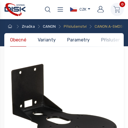
0
CZK
Značka
CANON
Příslušenství
CANON A-SWD5WB2(
Obecné
Varianty
Parametry
Příslušenstv