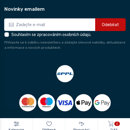
Novinky emailem
Odebírat
Souhlasím se zpracováním osobních údajů.
Přihlaste se k odběru newsletteru a získejte slevové nabídky, aktualizace
a informace o nových produktech.
0
Kategorie
Oblíbené
Porovnání
0 Kč