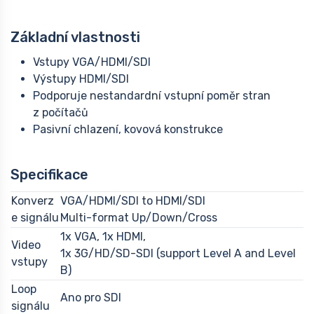
Základní vlastnosti
Vstupy VGA/HDMI/SDI
Výstupy HDMI/SDI
Podporuje nestandardní vstupní poměr stran
z počítačů
Pasivní chlazení, kovová konstrukce
Specifikace
Konverz
VGA/HDMI/SDI to HDMI/SDI
e signálu
Multi-format Up/Down/Cross
1x VGA, 1x HDMI,
Video
1x 3G/HD/SD-SDI (support Level A and Level
vstupy
B)
Loop
Ano pro SDI
signálu