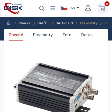
0
CZK
Značka
DALŠÍ...
DATAVIDEO
Převodníky
DATA
Obecné
Parametry
Foto
Dotaz