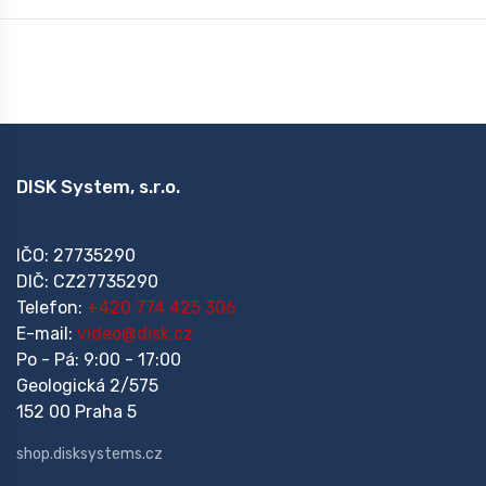
DISK System, s.r.o.
IČO: 27735290
DIČ: CZ27735290
Telefon:
+420 774 425 306
E-mail:
video@disk.cz
Po - Pá: 9:00 - 17:00
Geologická 2/575
152 00 Praha 5
shop.disksystems.cz