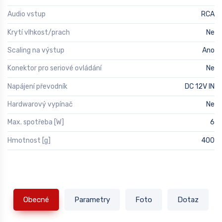
Audio vstup
RCA
Krytí vlhkost/prach
Ne
Scaling na výstup
Ano
Konektor pro seriové ovládání
Ne
Napájení převodník
DC 12V IN
Hardwarový vypínač
Ne
Max. spotřeba [W]
6
Hmotnost [g]
400
Obecné
Parametry
Foto
Dotaz