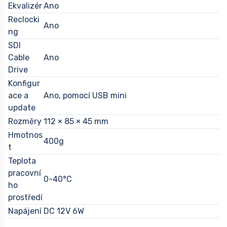
Ekvalizér
Ano
Reclocki
Ano
ng
SDI
Cable
Ano
Drive
Konfigur
ace a
Ano, pomocí USB mini
update
Rozměry
112 × 85 × 45 mm
Hmotnos
400g
t
Teplota
pracovní
0-40°C
ho
prostředí
Napájení
DC 12V 6W