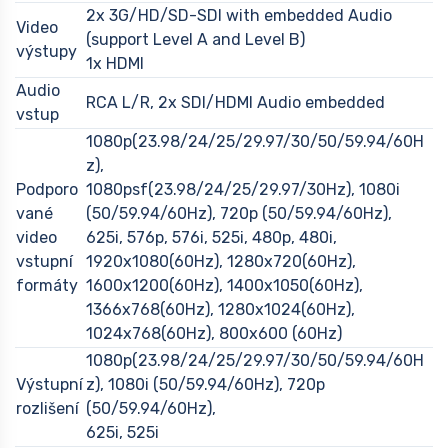
2x 3G/HD/SD-SDI with embedded Audio
Video
(support Level A and Level B)
výstupy
1x HDMI
Audio
RCA L/R, 2x SDI/HDMI Audio embedded
vstup
1080p(23.98/24/25/29.97/30/50/59.94/60H
z),
Podporo
1080psf(23.98/24/25/29.97/30Hz), 1080i
vané
(50/59.94/60Hz), 720p (50/59.94/60Hz),
video
625i, 576p, 576i, 525i, 480p, 480i,
vstupní
1920x1080(60Hz), 1280x720(60Hz),
formáty
1600x1200(60Hz), 1400x1050(60Hz),
1366x768(60Hz), 1280x1024(60Hz),
1024x768(60Hz), 800x600 (60Hz)
1080p(23.98/24/25/29.97/30/50/59.94/60H
Výstupní
z), 1080i (50/59.94/60Hz), 720p
rozlišení
(50/59.94/60Hz),
625i, 525i