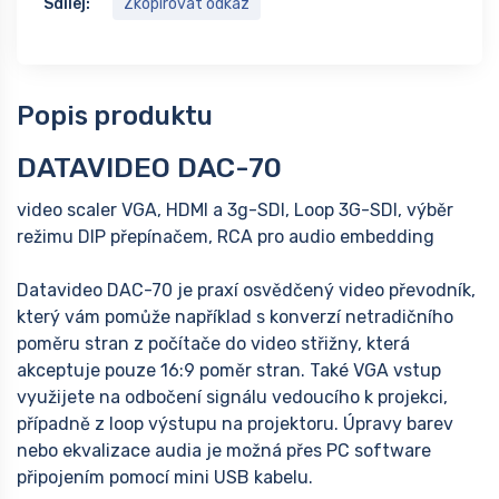
Sdílej:
Zkopírovat odkaz
Popis produktu
DATAVIDEO DAC-70
video scaler VGA, HDMI a 3g-SDI, Loop 3G-SDI, výběr
režimu DIP přepínačem, RCA pro audio embedding
Datavideo DAC-70 je praxí osvědčený video převodník,
který vám pomůže například s konverzí netradičního
poměru stran z počítače do video střižny, která
akceptuje pouze 16:9 poměr stran. Také VGA vstup
využijete na odbočení signálu vedoucího k projekci,
případně z loop výstupu na projektoru. Úpravy barev
nebo ekvalizace audia je možná přes PC software
připojením pomocí mini USB kabelu.