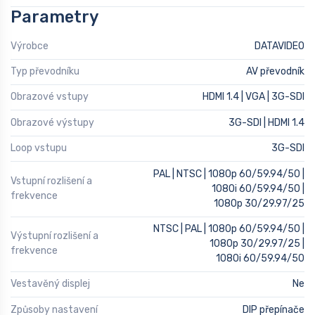
Parametry
Výrobce
DATAVIDEO
Typ převodníku
AV převodník
Obrazové vstupy
HDMI 1.4 | VGA | 3G-SDI
Obrazové výstupy
3G-SDI | HDMI 1.4
Loop vstupu
3G-SDI
PAL | NTSC | 1080p 60/59.94/50 |
Vstupní rozlišení a
1080i 60/59.94/50 |
frekvence
1080p 30/29.97/25
NTSC | PAL | 1080p 60/59.94/50 |
Výstupní rozlišení a
1080p 30/29.97/25 |
frekvence
1080i 60/59.94/50
Vestavěný displej
Ne
Způsoby nastavení
DIP přepínače