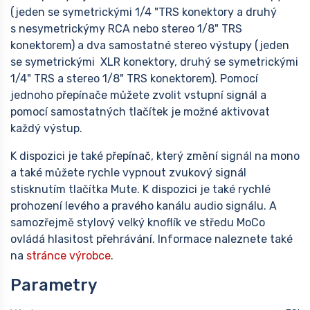
(jeden se symetrickými 1/4 "TRS konektory a druhý
s nesymetrickýmy RCA nebo stereo 1/8" TRS
konektorem) a dva samostatné stereo výstupy (jeden
se symetrickými XLR konektory, druhý se symetrickými
1/4" TRS a stereo 1/8" TRS konektorem). Pomocí
jednoho přepínače můžete zvolit vstupní signál a
pomocí samostatných tlačítek je možné aktivovat
každý výstup.
K dispozici je také přepínač, který změní signál na mono
a také můžete rychle vypnout zvukový signál
stisknutím tlačítka Mute. K dispozici je také rychlé
prohození levého a pravého kanálu audio signálu. A
samozřejmě stylový velký knoflík ve středu MoCo
ovládá hlasitost přehrávání. Informace naleznete také
na
stránce výrobce
.
Parametry