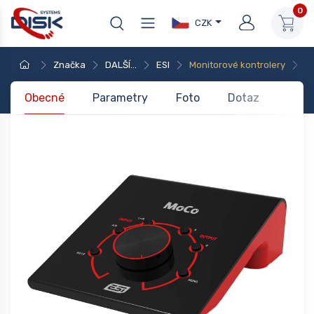
0
CZK
Značka
DALŠÍ...
ESI
Monitorové kontrolery
E
Obecné
Parametry
Foto
Dotaz