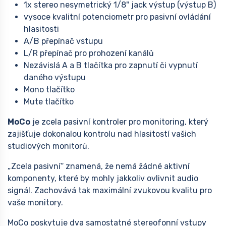
1x stereo nesymetrický 1/8" jack výstup (výstup B)
vysoce kvalitní potenciometr pro pasivní ovládání
hlasitosti
A/B přepínač vstupu
L/R přepínač pro prohození kanálů
Nezávislá A a B tlačítka pro zapnutí či vypnutí
daného výstupu
Mono tlačítko
Mute tlačítko
MoCo
je zcela pasivní kontroler pro monitoring, který
zajišťuje dokonalou kontrolu nad hlasitostí vašich
studiových monitorů.
„Zcela pasivní“ znamená, že nemá žádné aktivní
komponenty, které by mohly jakkoliv ovlivnit audio
signál. Zachovává tak maximální zvukovou kvalitu pro
vaše monitory.
MoCo poskytuje dva samostatné stereofonní vstupy