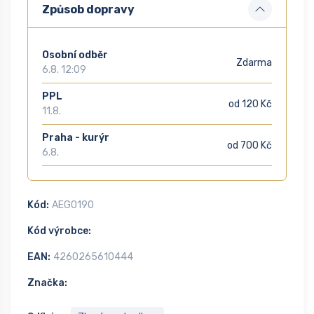
Způsob dopravy
Osobní odběr
Zdarma
6.8. 12:09
PPL
od 120 Kč
11.8.
Praha - kurýr
od 700 Kč
6.8.
Kód:
AEGO190
Kód výrobce:
EAN:
4260265610444
Značka: