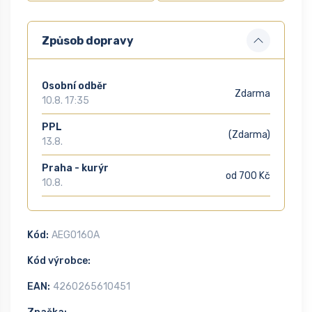
Způsob dopravy
Osobní odběr
Zdarma
10.8. 17:35
PPL
(Zdarma)
13.8.
Praha - kurýr
od 700 Kč
10.8.
Kód:
AEGO160A
Kód výrobce:
EAN:
4260265610451