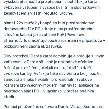
vysokou přesností a pro připojení sluchátek je karta
vybavena vstupem s vysoce kvalitním sluchátkovým
zesilovačem s vlastní regulaci úrovně.
planet 22x může být napájen buď prostřednictvím
dodávaného 12V DC zdroje nebo prostřednictvím
síťového kabelu jako zařízení PoE (Power over
Ethernet). To umožňuje použití rozhraní i v případě, že v
blízkosti není žádná el. zásuvka.
Díky protokolu Dante karta kombinuje a pracuje s jinými
zařízeními v Dante síti, což je nákladově efektivní
řešení pro rozšíření jakékoli existující sítě o další
zvukové kanály. Avšak je také navržena a lze jí použít
samostatně jako flexibilní profesionální zvukové
rozhraní pro všechny moderní nahrávací aplikace na
počítačích Mac i PC – v jakémkoliv profesionálním
studiu.
Pomocí přiloženého softwaru Dante Virtual Soundcard