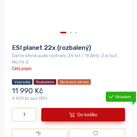
ESI planet 22x (rozbalený)
Dante síťové audio rozhraní, 24-bit / 192kHz, 2 in/out,
Mic/Hi-Z
Celý popis
Výprodej
Rozbaleno
Zkrácená záruka
11 990 Kč
Skladem
9 909 Kč bez DPH
Do košíku