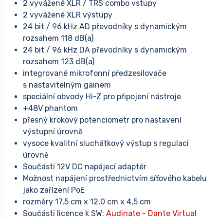
2 vyvážené XLR / TRS combo vstupy
2 vyvážené XLR výstupy
24 bit / 96 kHz AD převodníky s dynamickým
rozsahem 118 dB(a)
24 bit / 96 kHz DA převodníky s dynamickým
rozsahem 123 dB(a)
integrované mikrofonní předzesilovače
s nastavitelným gainem
speciální obvody Hi-Z pro připojení nástroje
+48V phantom
přesný krokový potenciometr pro nastavení
výstupní úrovně
vysoce kvalitní sluchátkový výstup s regulaci
úrovně
Součástí 12V DC napájecí adaptér
Možnost napájení prostřednictvím síťového kabelu
jako zařízení PoE
rozměry 17,5 cm x 12,0 cm x 4,5 cm
Součásti licence k SW:
Audinate -
Dante Virtual