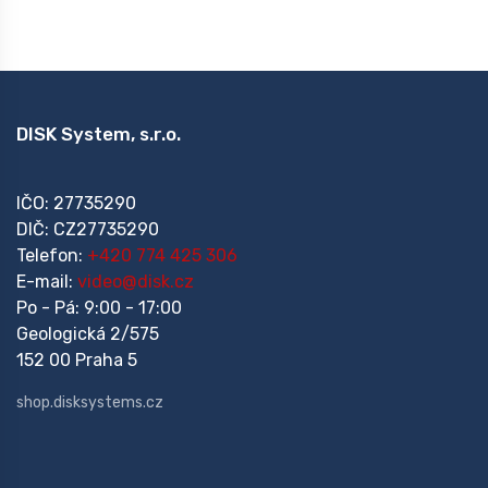
DISK System, s.r.o.
IČO: 27735290
DIČ: CZ27735290
Telefon:
+420 774 425 306
E-mail:
video@disk.cz
Po - Pá: 9:00 - 17:00
Geologická 2/575
152 00 Praha 5
shop.disksystems.cz