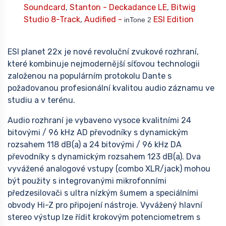
Soundcard
,
Stanton - Deckadance LE
,
Bitwig
Studio 8-Track
,
Audified -
ESI Edition
inTone 2
ESI planet 22x je nové revoluční zvukové rozhraní,
které kombinuje nejmodernější síťovou technologii
založenou na populárním protokolu Dante s
požadovanou profesionální kvalitou audio záznamu ve
studiu a v terénu.
Audio rozhraní je vybaveno vysoce kvalitními 24
bitovými / 96 kHz AD převodníky s dynamickým
rozsahem 118 dB(a) a 24 bitovými / 96 kHz DA
převodníky s dynamickým rozsahem 123 dB(a). Dva
vyvážené analogové vstupy (combo XLR/jack) mohou
být použity s integrovanými mikrofonními
předzesilovači s ultra nízkým šumem a speciálními
obvody Hi-Z pro připojení nástroje. Vyvážený hlavní
stereo výstup lze řídit krokovým potenciometrem s