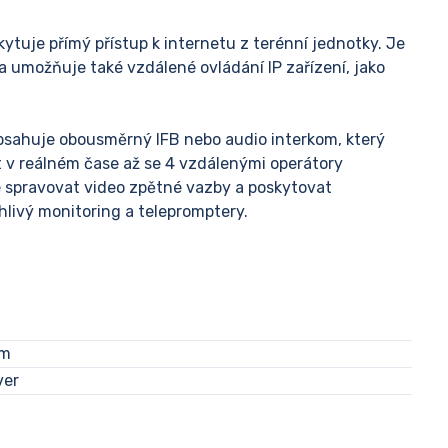
tuje přímý přístup k internetu z terénní jednotky. Je
 umožňuje také vzdálené ovládání IP zařízení, jako
sahuje obousměrný IFB nebo audio interkom, který
v reálném čase až se 4 vzdálenými operátory
 spravovat video zpětné vazby a poskytovat
livý monitoring a telepromptery.
mm
ver