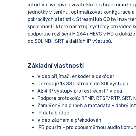
intuitivní webové uživatelské rozhraní umožňu
jednotky v terénu, optimalizovat konfigurace a
pokročilých statistik. StreamHub GO byl navrže
společností, které nasazují systémy pro video k
podporuje rozlišení H.264 i HEVC v HD a dokáže
do SDI, NDI, SRT a dalších IP výstupů.
Základní vlastnosti
Video přijímač, enkóder a dekóder
Dekoduje 1× SST stream do SDI výstupu
Až 4 IP výstupy pro restream IP videa
Podpora protokolů: RTMP, RTSP/RTP, SRT, N
Zaměřený na příběh a metadata - dobrý in
IP data bridge
Video záznam a překodování
IFB použití - pro obousměrnou audio komuni