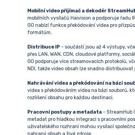
Mobilní video přijímač a dekodér StreamHu
mobilních vysílačů Haivision a podporuje řadu 
GO nabízí funkce překódování videa pro přizp
formátům.
Distribuce IP
- součástí jsou až 4 výstupy, vč
přes LAN, WAN, CDN, cloudové platformy, sociá
GO podporuje více streamovacích protokolů, v
NDI, takže video obsah lze snadno distribuovat 
Nahrávání videa a překódování na bázi sou
videa s překódováním videa na bázi souborů, k
rozlišení obsahu pro každou destinaci.
Pracovní postupy a metadata
- StreamHub lz
metadat pro hladkou integraci s pracovními po
uživatelského rozhraní mohou vysílací společno
nahraný obsah a živé zdroje.