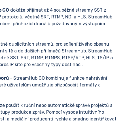
b GO
dokáže přijímat až 4 souběžné streamy SST z
IP protokolů, včetně SRT, RTMP, NDI a HLS. StreamHub
ůsobení příchozích kanálů požadovaným výstupním
etně duplicitních streamů, pro sdílení živého obsahu
lní sítě a do dalších přijímačů StreamHub. StreamHub
četně SST, SRT, RTMP, RTMPS, RTSP/RTP, HLS, TS/IP a
přes IP sítě pro všechny typy destinací.
borů
- StreamHub GO kombinuje funkce nahrávání
teré uživatelům umožňuje přizpůsobit formáty a
e použít k ruční nebo automatické správě projektů a
stupy produkce zpráv. Pomocí vysoce intuitivního
sti a mediální producenti rychle a snadno identifikovat