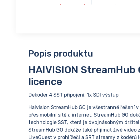
Popis produktu
HAIVISION StreamHub G
licence
Dekoder 4 SST připojení, 1x SDI výstup
Haivision StreamHub GO je všestranné řešení v
přes mobilní sítě a internet. StreamHub GO dok
technologie SST, která je dvojnásobným držite
StreamHub GO dokáže také přijímat živé video z
LiveGuest v prohlížeči a SRT streamy z kodérů H