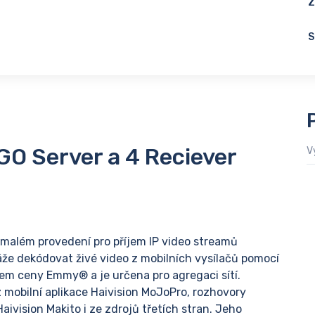
Z
S
O Server a 4 Reciever
V
 malém provedení pro příjem IP video streamů
áže dekódovat živé video z mobilních vysílačů pomocí
lem ceny Emmy® a je určena pro agregaci sítí.
 mobilní aplikace Haivision MoJoPro, rozhovory
aivision Makito i ze zdrojů třetích stran. Jeho