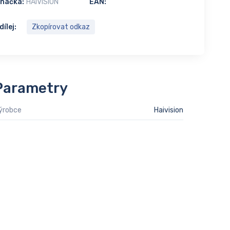
načka:
HAIVISION
EAN:
dílej:
Zkopírovat odkaz
Parametry
ýrobce
Haivision