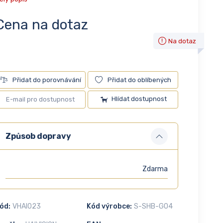
Cena na dotaz
Na dotaz
Přidat do porovnávání
Přidat do oblíbených
Hlídat dostupnost
Způsob dopravy
Zdarma
ód:
VHAI023
Kód výrobce:
S-SHB-GO4