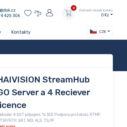
0
@disk.cz
Zobrazit obsah košíku
0 Kč
74 425 306
CZK
y
Kontakty
HAIVISION StreamHub
GO Server a 4 Reciever
licence
ekoder 4 SST připojení, 1x SDI, Podpora protokolů: RTMP,
TSP/RTP, SRT, NDI, HLS, TS/IP
elý popis