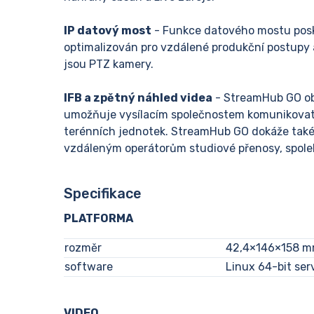
IP datový most
- Funkce datového mostu posky
optimalizován pro vzdálené produkční postupy a
jsou PTZ kamery.
IFB a zpětný náhled videa
- StreamHub GO ob
umožňuje vysílacím společnostem komunikovat 
terénních jednotek. StreamHub GO dokáže také
vzdáleným operátorům studiové přenosy, spoleh
Specifikace
PLATFORMA
rozměr
42,4×146×158 
software
Linux 64-bit ser
VIDEO