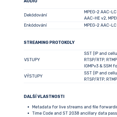
AUDIO
MPEG-2 AAC-LC 
Dekódování
AAC-HE v2, MPE
Enkódování
MPEG-2 AAC-LC 
STREAMING PROTOKOLY
SST (IP and cell
VSTUPY
RTSP/RTP, RTMP 
IGMPv3 & SSM fo
SST (IP and cell
VÝSTUPY
RTSP/RTP, RTMP,
DALŠÍ VLASTNOSTI
Metadata for live streams and file forward
Time Code and ST 2038 ancillary data pas