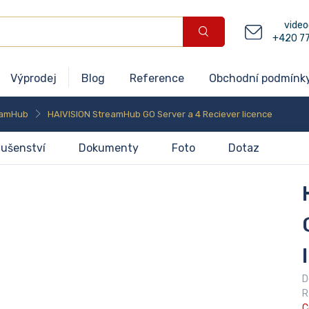
video
+420 7
Výprodej
Blog
Reference
Obchodní podmínk
eamHub
HAIVISION StreamHub GO Server a 4 Reciever licence
lušenství
Dokumenty
Foto
Dotaz
D
R
C