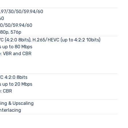
.97/30/50/59.94/60
60
30/50/59.94/60
480p, 576p
 (4:2:0 8bits), H.265/HEVC (up to 4:2:2 10bits)
ps up to 80 Mbps
e: VBR and CBR
C 4:2:0 8bits
ps up to 20 Mbps
: CBR
ing & Upscaling
nterlacing