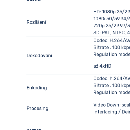
HD: 1080p 25/29
1080i 50/59.94/
Rozlišení
720p 25/29.97/
SD: PAL, NTSC, 
Codec: H.264/AVC
Bitrate : 100 kb
Regulation mod
Dekódování
až 4xHD
Codec: h.264/AV
Bitrate : 100 kb
Enkóding
Regulation mode
Video Down-scal
Procesing
Interlacing / Dei