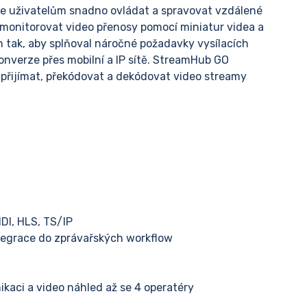
je uživatelům snadno ovládat a spravovat vzdálené
 monitorovat video přenosy pomocí miniatur videa a
n tak, aby splňoval náročné požadavky vysílacích
onverze přes mobilní a IP sítě. StreamHub GO
 přijímat, překódovat a dekódovat video streamy
DI, HLS, TS/IP
tegrace do zprávařských workflow
kaci a video náhled až se 4 operatéry