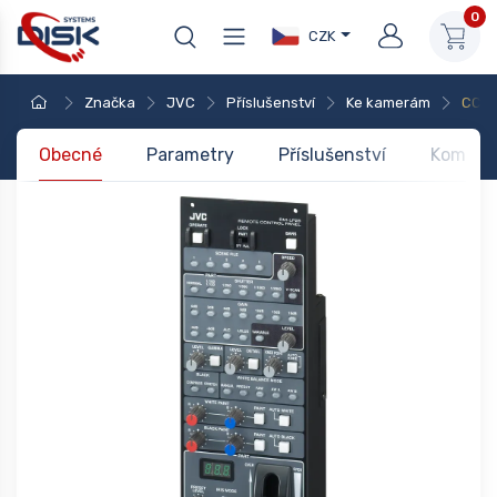
0
CZK
Značka
JVC
Příslušenství
Ke kamerám
CC U
Obecné
Parametry
Příslušenství
Kompati