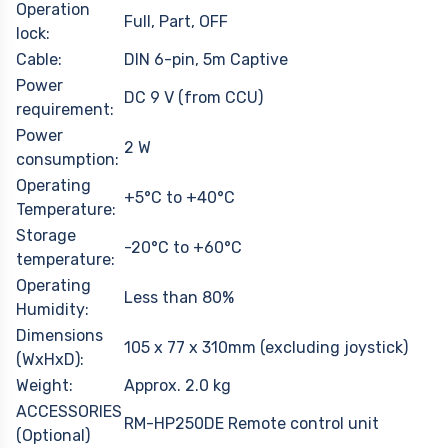
Operation
Full, Part, OFF
lock:
Cable:
DIN 6-pin, 5m Captive
Power
DC 9 V (from CCU)
requirement:
Power
2 W
consumption:
Operating
+5°C to +40°C
Temperature:
Storage
-20°C to +60°C
temperature:
Operating
Less than 80%
Humidity:
Dimensions
105 x 77 x 310mm (excluding joystick)
(WxHxD):
Weight:
Approx. 2.0 kg
ACCESSORIES
RM-HP250DE Remote control unit
(Optional)