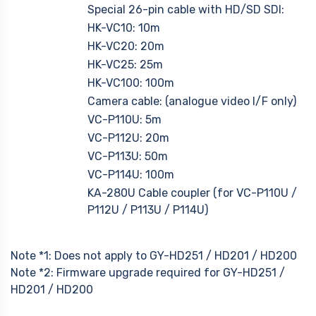
Special 26-pin cable with HD/SD SDI:
HK-VC10: 10m
HK-VC20: 20m
HK-VC25: 25m
HK-VC100: 100m
Camera cable: (analogue video I/F only)
VC-P110U: 5m
VC-P112U: 20m
VC-P113U: 50m
VC-P114U: 100m
KA-280U Cable coupler (for VC-P110U /
P112U / P113U / P114U)
Note *1: Does not apply to GY-HD251 / HD201 / HD200
Note *2: Firmware upgrade required for GY-HD251 /
HD201 / HD200