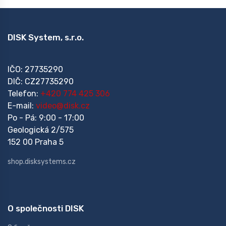
DISK System, s.r.o.
IČO: 27735290
DIČ: CZ27735290
Telefon:
+420 774 425 306
E-mail:
video@disk.cz
Po - Pá: 9:00 - 17:00
Geologická 2/575
152 00 Praha 5
shop.disksystems.cz
O společnosti DISK