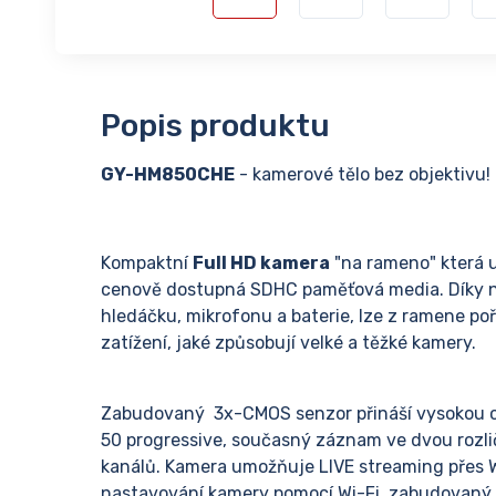
Popis produktu
GY-HM850CHE
- kamerové tělo bez objektivu!
Kompaktní
Full HD kamera
"na rameno" která 
cenově dostupná SDHC paměťová media. Díky ní
hledáčku, mikrofonu a baterie, lze z ramene po
zatížení, jaké způsobují velké a těžké kamery.
Zabudovaný 3x-CMOS senzor přináší vysokou cit
50 progressive, současný záznam ve dvou rozl
kanálů. Kamera umožňuje LIVE streaming přes W
nastavování kamery pomocí Wi-Fi, zabudovaný 