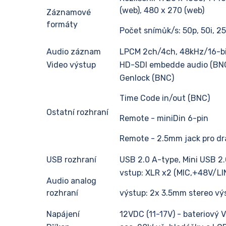
(web), 480 x 270 (web)
Záznamové
formáty
Počet snímůk/s: 50p, 50i, 2
Audio záznam
LPCM 2ch/4ch, 48kHz/16-bi
Video výstup
HD-SDI embedde audio (BNC
Genlock (BNC)
Time Code in/out (BNC)
Ostatní rozhraní
Remote - miniDin 6-pin
Remote - 2.5mm jack pro dr
USB rozhraní
USB 2.0 A-type, Mini USB 2
vstup: XLR x2 (MIC,+48V/LI
Audio analog
rozhraní
výstup: 2x 3.5mm stereo výs
Napájení
12VDC (11-17V) - bateriový