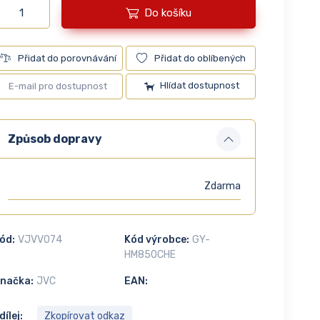
Do košíku
Přidat do porovnávání
Přidat do oblíbených
Hlídat dostupnost
Způsob dopravy
Zdarma
ód:
VJVV074
Kód výrobce:
GY-
HM850CHE
načka:
JVC
EAN:
dílej:
Zkopírovat odkaz