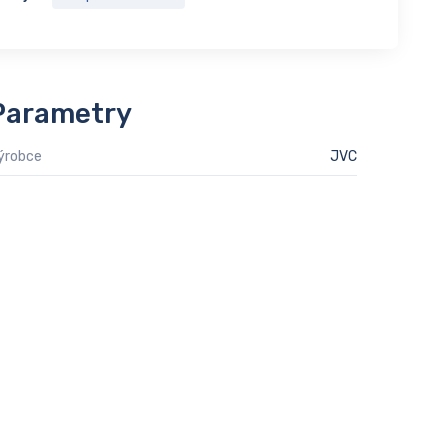
Parametry
ýrobce
JVC