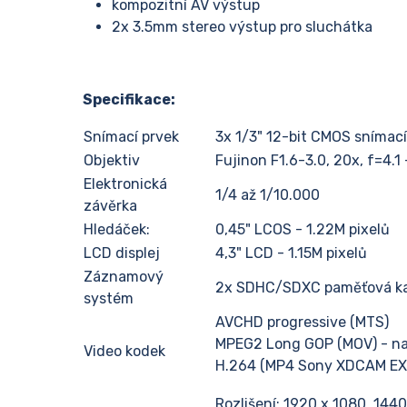
kompozitní AV výstup
2x 3.5mm stereo výstup pro sluchátka
Specifikace:
Snímací prvek
3x 1/3" 12-bit CMOS snímací 
Objektiv
Fujinon F1.6-3.0, 20x, f=4.
Elektronická
1/4 až 1/10.000
závěrka
Hledáček:
0,45" LCOS - 1.22M pixelů
LCD displej
4,3" LCD - 1.15M pixelů
Záznamový
2x SDHC/SDXC paměťová kar
systém
AVCHD progressive (MTS)
MPEG2 Long GOP (MOV) - nat
Video kodek
H.264 (MP4 Sony XDCAM EX
Rozlišení: 1920 x 1080, 144