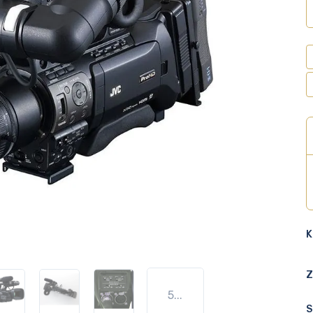
K
Z
5...
S