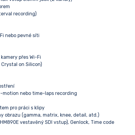
torem
erval recording)
Fi nebo pevné síti
 kamery přes Wi-Fi
Crystal on Silicon)
ostření
w-motion nebo time-laps recording
m pro práci s klipy
y obrazu (gamma, matrix, knee, detail, atd.)
HM890E vestavěný SDI vstup), Genlock, Time code