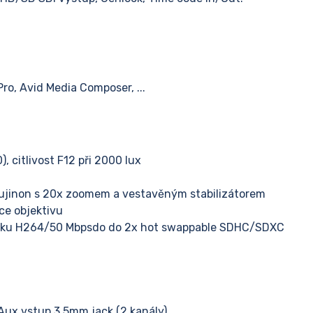
ro, Avid Media Composer, ...
, citlivost F12 při 2000 lux
ujinon s 20x zoomem a vestavěným stabilizátorem
e objektivu
eku H264/50 Mbpsdo do 2x hot swappable SDHC/SDXC
ů
Aux vstup 3.5mm jack (2 kanály)