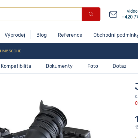
video
+420 7
Výprodej
Blog
Reference
Obchodní podmínk
-HM850CHE
Kompatibilita
Dokumenty
Foto
Dotaz
K
C
1