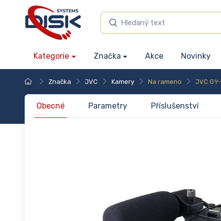
Kategorie
Značka
Akce
Novinky
Značka
JVC
Kamery
Na rameno
JVC GY
Obecné
Parametry
Příslušenství