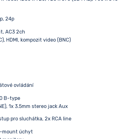
5p, 24p
t, AC3 2ch
), HDMI, kompozit video (BNC)
átové ovládání
.0 B-type
NE), 1x 3.5mm stereo jack Aux
tup pro sluchátka, 2x RCA line
 V-mount úchyt