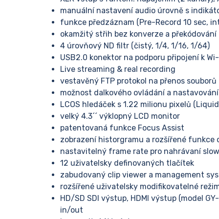
manuální nastavení audio úrovně s indiká
funkce předzáznam (Pre-Record 10 sec, int
okamžitý střih bez konverze a překódování
4 úrovňový ND filtr (čistý, 1/4, 1/16, 1/64)
USB2.0 konektor na podporu připojení k Wi-
Live streaming & real recording
vestavěný FTP protokol na přenos souborů
možnost dalkového ovládání a nastavování
LCOS hledáček s 1.22 milionu pixelů (Liquid 
velký 4.3´´ výklopný LCD monitor
patentovaná funkce Focus Assist
zobrazení historgramu a rozšířené funkce 
nastavitelný frame rate pro nahrávaní slo
12 uživatelsky definovaných tlačítek
zabudovaný clip viewer a management syste
rozšířené uživatelsky modifikovatelné režim
HD/SD SDI výstup, HDMI výstup (model GY-
in/out