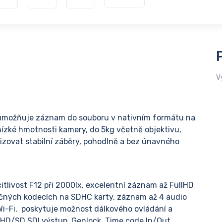
V
umožňuje záznam do souboru v nativním formátu na
zké hmotnosti kamery, do 5kg včetně objektivu,
řizovat stabilní záběry, pohodlně a bez únavného
livost F12 při 2000lx, excelentní záznam až FullHD
ičných kodecích na SDHC karty, záznam až 4 audio
i-Fi, poskytuje možnost dálkového ovládání a
HD/SD SDI výstup, Genlock, Time code In/Out.