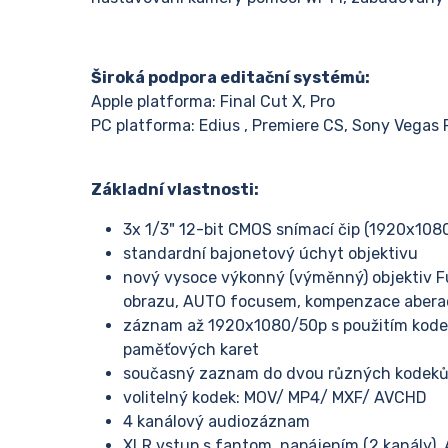
Široká podpora editační systémů:
Apple platforma: Final Cut X, Pro
PC platforma: Edius , Premiere CS, Sony Vegas P
Základní vlastnosti:
3x 1/3" 12-bit CMOS snímací čip (1920x1080)
standardní bajonetový úchyt objektivu
nový vysoce výkonný (výměnný) objektiv F
obrazu, AUTO focusem, kompenzace aberac
záznam až 1920x1080/50p s použitím kod
paměťových karet
současný zaznam do dvou různých kodek
volitelný kodek: MOV/ MP4/ MXF/ AVCHD
4 kanálový audiozáznam
XLR vstup s fantom. napájením (2 kanály), 