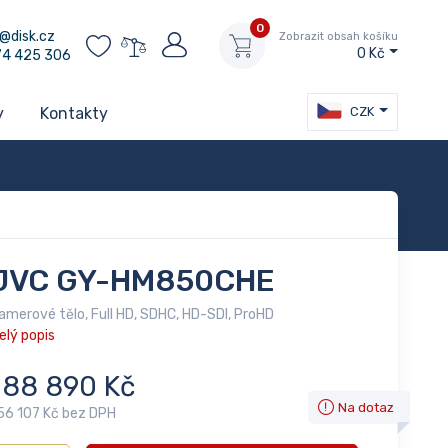
0
@disk.cz
Zobrazit obsah košíku
0 Kč
74 425 306
CZK
y
Kontakty
JVC GY-HM850CHE
amerové tělo, Full HD, SDHC, HD-SDI, ProHD
elý popis
188 890 Kč
Na dotaz
56 107 Kč bez DPH