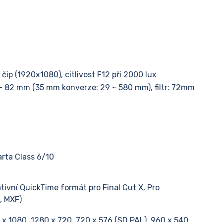
čip (1920x1080), citlivost F12 při 2000 lux
1 - 82 mm (35 mm konverze: 29 ~ 580 mm), filtr: 72mm
ta Class 6/10
ivní QuickTime formát pro Final Cut X, Pro
, MXF)
0 x 1080, 1280 x 720, 720 x 576 (SD PAL), 960 x 540