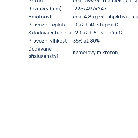
Příkon
cca. 28W vč. hledáčku a LC
Rozměry (mm)
225x497x247
Hmotnost
cca. 4,8 kg vč. objektivu, h
Provozní teplota
0 až + 40 stupňů C
Skladovací teplota
-20 až + 50 stupňů C
Provozní vlhkost
35% až 80%
Dodávané
Kamerový mikrofon
příslušenství