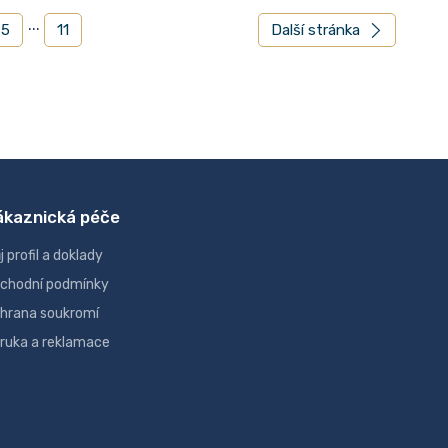
...
5
11
Další stránka
ákaznická péče
j profil a doklady
chodní podmínky
hrana soukromí
ruka a reklamace