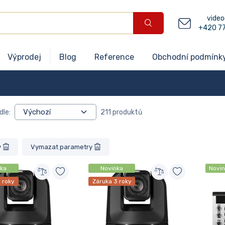
video
+420 7
Výprodej
Blog
Reference
Obchodní podmínk
dle:
211 produktů
y
Vymazat parametry
ka
Novinka
Novi
 roky
Záruka 3 roky