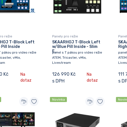
ro režie
Panely pro režie
Panel
HOJ T-Block Left
SKAARHOJ T-Block Left
SKA
Pill Inside
w/Blue Pill Inside - Slim
Righ
E...
T pákou pro video režie
panel s T pákou pro video režie
panel
icaster, vMix,
ATEM, Tricaster, vMix,
ATEM,
eam
Livestream
Live
0 Kč
126 990 Kč
111 
Na
Na
dotaz
dotaz
s DPH
s D
Novinka
Novi