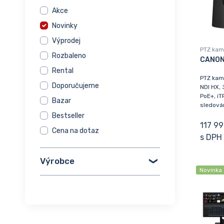
Akce
Novinky
Výprodej
PTZ kam
Rozbaleno
CANON
Rental
PTZ kam
Doporučujeme
NDI HX, 
PoE+, iT
Bazar
sledován
Bestseller
117 99
Cena na dotaz
s DPH
Výrobce
Novinka