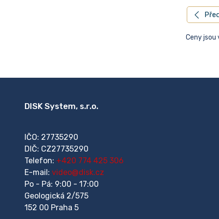
Před
Ceny jsou
DISK System, s.r.o.
IČO: 27735290
DIČ: CZ27735290
Telefon:
+420 774 425 306
E-mail:
video@disk.cz
Po - Pá: 9:00 - 17:00
Geologická 2/575
152 00 Praha 5