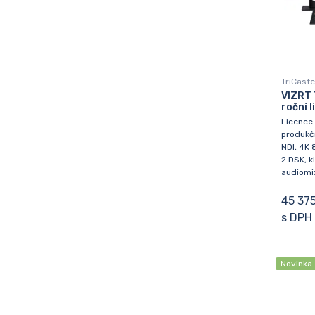
TriCaste
VIZRT 
roční l
Licence 
produkčn
NDI, 4K 
2 DSK, kl
audiomix,
45 375
s DPH
Novinka