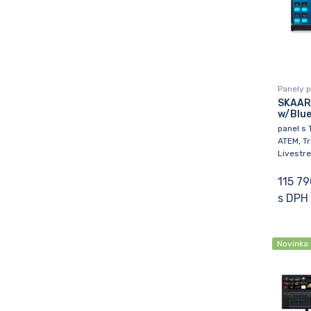
Panely p
SKAAR
w/Blue 
panel s 
ATEM, Tr
Livestr
115 79
s DPH
Novinka