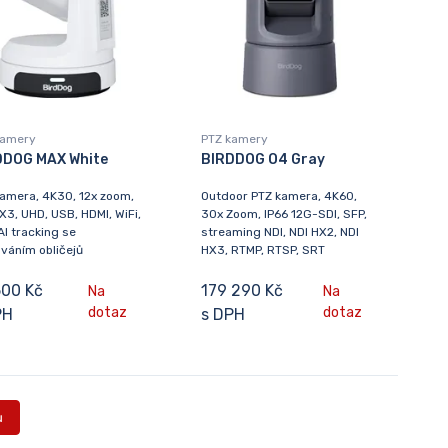
kamery
PTZ kamery
DDOG MAX White
BIRDDOG O4 Gray
amera, 4K30, 12x zoom,
Outdoor PTZ kamera, 4K60,
X3, UHD, USB, HDMI, WiFi,
30x Zoom, IP66 12G-SDI, SFP,
AI tracking se
streaming NDI, NDI HX2, NDI
váním obličejů
HX3, RTMP, RTSP, SRT
500 Kč
179 290 Kč
Na
Na
dotaz
dotaz
PH
s DPH
ů