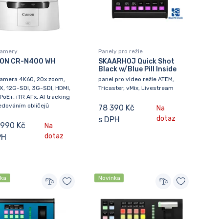
kamery
Panely pro režie
ON CR-N400 WH
SKAARHOJ Quick Shot
Black w/Blue Pill Inside
kamera 4K60, 20x zoom,
panel pro video režie ATEM,
X, 12G-SDI, 3G-SDI, HDMI,
Tricaster, vMix, Livestream
PoE+, iTR AFx, AI tracking
edováním obličejů
78 390 Kč
Na
dotaz
s DPH
 990 Kč
Na
dotaz
PH
nka
Novinka