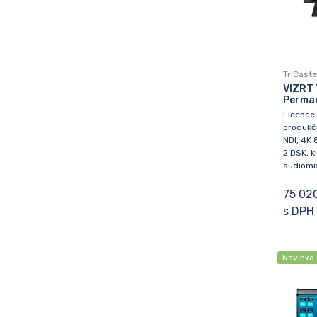
TriCaste
VIZRT 
Perman
Licence 
produkčn
NDI, 4K 
2 DSK, kl
audiomix,
75 02
s DPH
Novinka