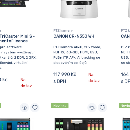
r
PTZ kamery
PTZ 
TriCaster Mini S -
CANON CR-N350 WH
CAN
entní licence
pro software,
PTZ kamera 4K60, 20x zoom,
PTZ 
í systém využívající
NDI HX, 3G-SDI, HDMI, USB,
NDI H
8 kanálů, 2 DDR, 2 GFX,
PoE+, iTR AFx, AI tracking se
USB, 
íčování, virtuální
sledováním obličejů
se sl
...
117 990 Kč
164
Na
0 Kč
Na
dotaz
s DPH
s D
dotaz
Novinka
Novi