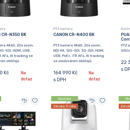
ery
PTZ kamery
Kontr
 CR-N350 BK
CANON CR-N400 BK
PUAS
Cont
era 4K60, 20x zoom,
PTZ kamera 4K60, 20x zoom,
PTZ j
3G-SDI, HDMI, USB,
NDI HX, 12G-SDI, 3G-SDI, HDMI,
VISC
R AFx, AI tracking se
USB, PoE+, iTR AFx, AI tracking
ím obličejů
se sledováním obličejů
22 
s D
0 Kč
164 990 Kč
Na
Na
dotaz
dotaz
s DPH
Novinka
No
Záruka 3 roky
Záruk