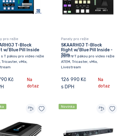
y pro režie
Panely pro režie
ARHOJ T-Block
SKAARHOJ T-Block
t w/Blue Pill Inside
Right w/Blue Pill Inside -
Slim ...
 s T pákou pro video režie
panel s T pákou pro video režie
 Tricaster, vMix,
ATEM, Tricaster, vMix,
stream
Livestream
790 Kč
126 990 Kč
Na
Na
dotaz
dotaz
PH
s DPH
nka
Novinka