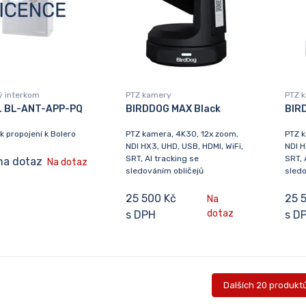
ý interkom
PTZ kamery
PTZ 
L BL-ANT-APP-PQ
BIRDDOG MAX Black
BIR
k propojení k Bolero
PTZ kamera, 4K30, 12x zoom,
PTZ k
NDI HX3, UHD, USB, HDMI, WiFi,
NDI H
SRT, AI tracking se
SRT, 
na dotaz
Na dotaz
sledováním obličejů
sledo
25 500 Kč
25 
Na
dotaz
s DPH
s D
Dalších 20 produkt