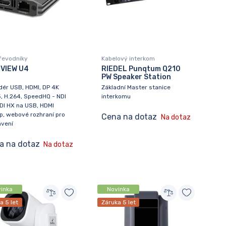
řevodníky
Kabelový interkom
OVIEW U4
RIEDEL Punqtum Q210
PW Speaker Station
ér USB, HDMI, DP 4K
Základní Master stanice
, H.264, SpeedHQ - NDI
interkomu
DI HX na USB, HDMI
, webové rozhraní pro
Cena na dotaz
Na dotaz
avení
a na dotaz
Na dotaz
inka
Novinka
a 5 let
Záruka 5 let