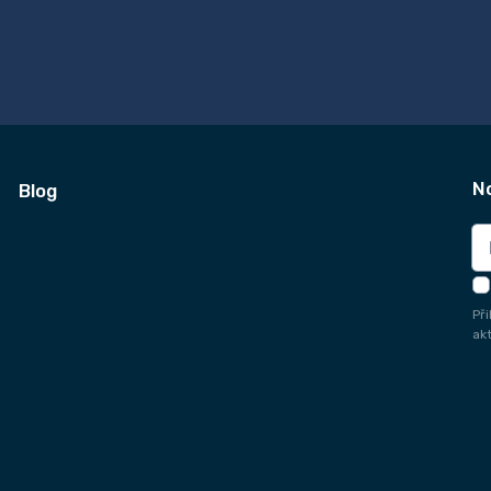
N
Blog
Př
ak