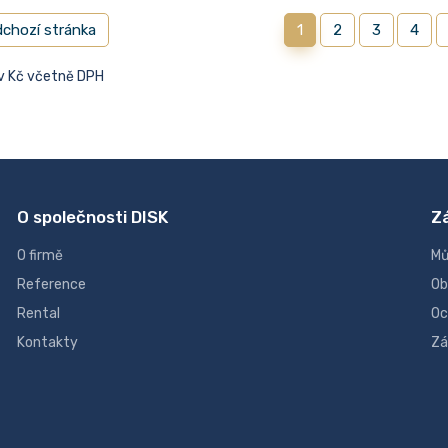
chozí stránka
1
2
3
4
 v Kč včetně DPH
O společnosti DISK
Z
O firmě
Mů
Reference
Ob
Rental
Oc
Kontakty
Zá