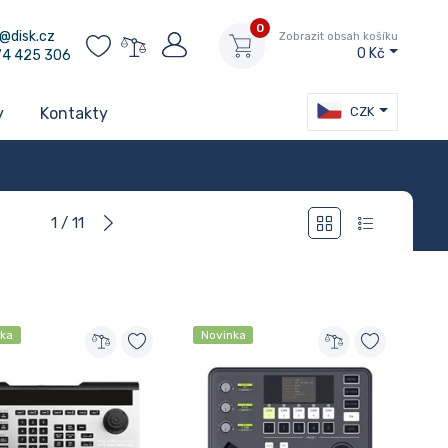
0
@disk.cz
Zobrazit obsah košíku
0 Kč
74 425 306
CZK
y
Kontakty
1 / 11
nka
Novinka