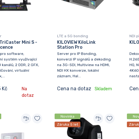
r
LTE a 5G bonding
NDI p
TriCaster Mini S -
KILOVIEW KiloLink
KIL
icence
Station Pro
pro software,
Server pro IP Bonding,
Dekod
í systém využívající
konverzi IP signálů a dekoding
H.265
8 kanálů, 2 DDR, 2 GFX,
na 3G-SDI, Multiview na HDMI,
HQ, N
íčování, virtuální
NDI HX konverze, lokální
4K60p
...
záznam, Hal...
nast
 Kč
Cena na dotaz
Cen
Na
Skladem
dotaz
Novinka
Nov
Záruka 5 let
Záruk