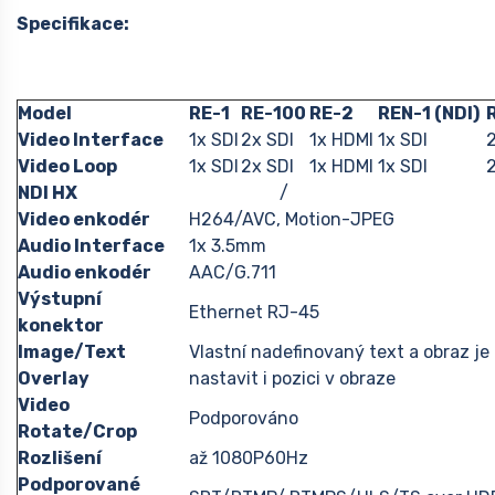
Specifikace:
Model
RE-1
RE-100
RE-2
REN-1 (NDI)
Video Interface
1x SDI
2x SDI
1x HDMI
1x SDI
2
Video Loop
1x SDI
2x SDI
1x HDMI
1x SDI
2
NDI HX
/
Video enkodér
H264/AVC, Motion-JPEG
Audio Interface
1x 3.5mm
Audio enkodér
AAC/G.711
Výstupní
Ethernet RJ-45
konektor
Image/Text
Vlastní nadefinovaný text a obraz j
Overlay
nastavit i pozici v obraze
Video
Podporováno
Rotate/Crop
Rozlišení
až 1080P60Hz
Podporované