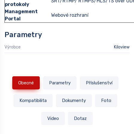
SRT/RTMP/ RTMPS/HLS/TS over UD
protokoly
Management
Webové rozhraní
Portal
Parametry
Výrobce
Kiloview
Obecné
Parametry
Příslušenství
Kompatibilita
Dokumenty
Foto
Video
Dotaz