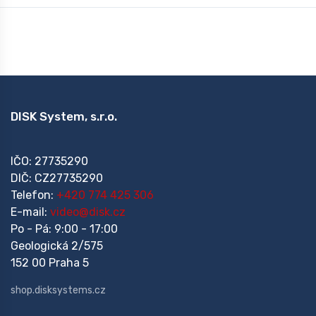
DISK System, s.r.o.
IČO: 27735290
DIČ: CZ27735290
Telefon:
+420 774 425 306
E-mail:
video@disk.cz
Po - Pá: 9:00 - 17:00
Geologická 2/575
152 00 Praha 5
shop.disksystems.cz