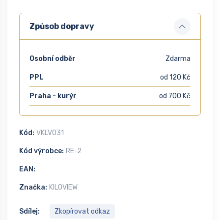
Způsob dopravy
Osobní odběr
Zdarma
PPL
od 120 Kč
Praha - kurýr
od 700 Kč
Kód:
VKLV031
Kód výrobce:
RE-2
EAN:
Značka:
KILOVIEW
Sdílej:
Zkopírovat odkaz