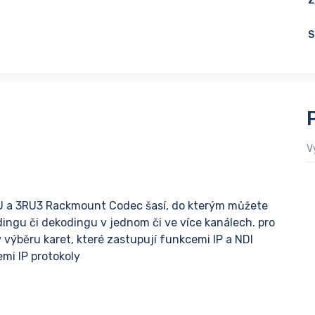
Z
S
V
3RU a 3RU3 Rackmount Codec šasí, do kterým můžete
dingu či dekodingu v jednom či ve více kanálech. pro
 výběru karet, které zastupují funkcemi IP a NDI
mi IP protokoly