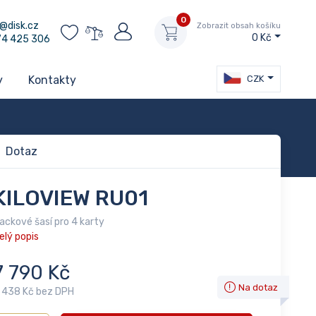
0
@disk.cz
Zobrazit obsah košíku
0 Kč
74 425 306
CZK
y
Kontakty
Dotaz
KILOVIEW RU01
ackové šasí pro 4 karty
elý popis
7 790 Kč
Na dotaz
 438 Kč bez DPH