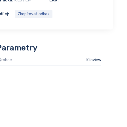
načka:
KILOVIEW
EAN:
dílej:
Zkopírovat odkaz
Parametry
ýrobce
Kiloview