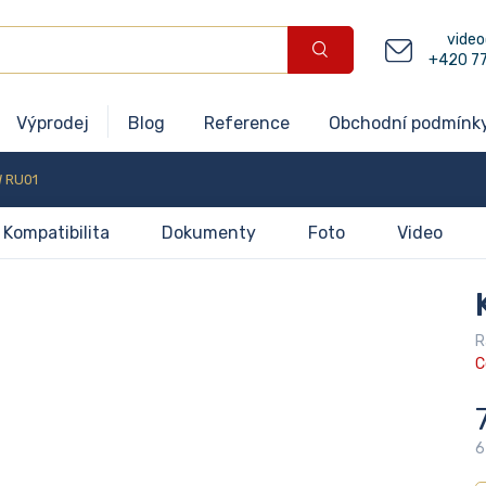
video
+420 7
Výprodej
Blog
Reference
Obchodní podmínk
W RU01
Kompatibilita
Dokumenty
Foto
Video
R
C
6