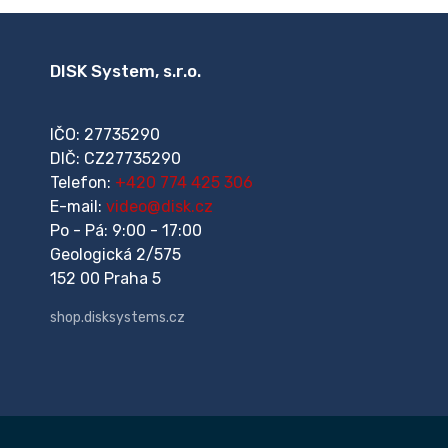
DISK System, s.r.o.
IČO: 27735290
DIČ: CZ27735290
Telefon:
+420 774 425 306
E-mail:
video@disk.cz
Po - Pá: 9:00 - 17:00
Geologická 2/575
152 00 Praha 5
shop.disksystems.cz