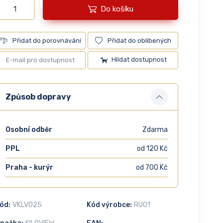
Do košíku
Přidat do porovnávání
Přidat do oblíbených
Hlídat dostupnost
Způsob dopravy
Osobní odběr
Zdarma
PPL
od 120 Kč
Praha - kurýr
od 700 Kč
ód:
VKLV025
Kód výrobce:
RU01