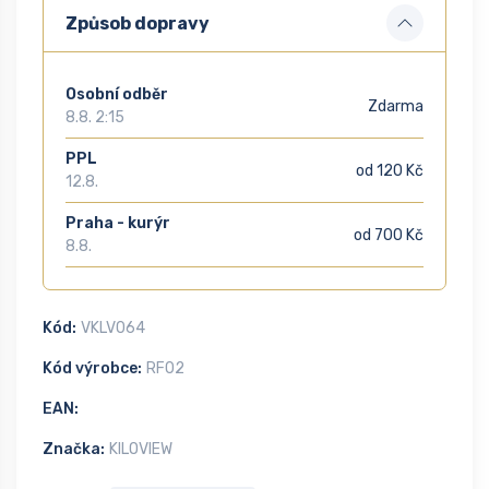
Způsob dopravy
Osobní odběr
Zdarma
8.8. 2:15
PPL
od 120 Kč
12.8.
Praha - kurýr
od 700 Kč
8.8.
Kód:
VKLV064
Kód výrobce:
RF02
EAN:
Značka:
KILOVIEW