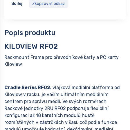
Sdílej:
Zkopírovat odkaz
Popis produktu
KILOVIEW RF02
Rackmount Frame pro převodníkové karty a PC karty
Kiloview
Cradle Series RF02,
vlajková mediální platforma od
Kiloview v racku, je vaším ultimátním mediálním
centrem pro správu médií. Ve svých rozměrech
Rackové jednotky 2RU RF02 podporuje flexibilní
konfiguraci až 18 karetních modulů hustě
rozmístěných v zástrčkách v šasí, což podle funkce
modulů umožňuje kódování, dekódování, mediální