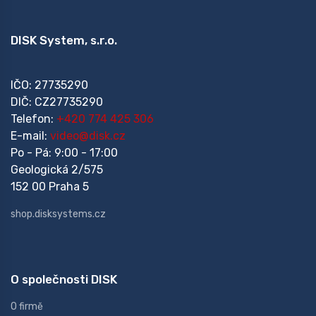
DISK System, s.r.o.
IČO: 27735290
DIČ: CZ27735290
Telefon:
+420 774 425 306
E-mail:
video@disk.cz
Po - Pá: 9:00 - 17:00
Geologická 2/575
152 00 Praha 5
shop.disksystems.cz
O společnosti DISK
O firmě