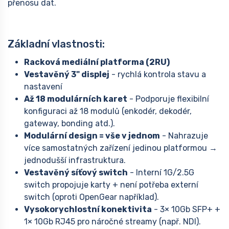
přenosu dat.
Základní vlastnosti:
Racková mediální platforma (2RU)
Vestavěný 3" displej
- rychlá kontrola stavu a
nastavení
Až 18 modulárních karet
- Podporuje flexibilní
konfiguraci až 18 modulů (enkodér, dekodér,
gateway, bonding atd.).
Modulární design = vše v jednom
- Nahrazuje
více samostatných zařízení jedinou platformou →
jednodušší infrastruktura.
Vestavěný síťový switch
- Interní 1G/2.5G
switch propojuje karty + není potřeba externí
switch (oproti OpenGear například).
Vysokorychlostní konektivita
- 3× 10Gb SFP+ +
1× 10Gb RJ45 pro náročné streamy (např. NDI).