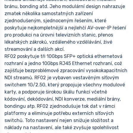
bránu, bonding atd. Jeho modulární design nahrazuje
zmatek několika samostatných zařízení
zjednodušeným, sjednoceným řešením, které
poskytuje nejkompletnější a nejlehčí AV-over-IP řešení
pro produkci na úrovni televizních stanic, přenos
lékařských zákroků, vzdáleného vzdělávání, živé
streamování a dalších akcí.
RF02 poskytuje tři 10Gbps SFP+ optická ethernetová
rozhraní a jedno 10Gbps RJ45 Ethernet rozhraní, což
zajišťuje bezproblémové zpracování vysokokapacitních
NDI streamů. RF02 je vybaven vestavěným síťovým
switchem 1G/2.5G, který propojuje všechny modulové
karty, a podporuje širokou škálu funkcí včetně
kódování, dekódování, NDI konverze, mediální brány,
bondingu atp. RF02 zjednodušuje tok dat v rámci
platformy a eliminuje potřebu externích síťových
switchů. Toto nastavení nejen snižuje složitost a
náklady na nastavení, ale také zvyšuje spolehlivost