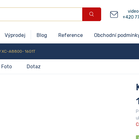
video
+420 7
Výprodej
Blog
Reference
Obchodní podmínk
W XC-A8800- 16G1T
Foto
Dotaz
P
u
C