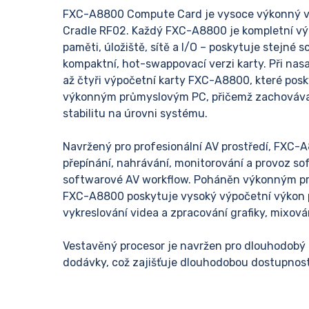
FXC-A8800 Compute Card je vysoce výkonný v
Cradle RF02. Každý FXC-A8800 je kompletní výp
paměti, úložiště, sítě a I/O – poskytuje stejné 
kompaktní, hot-swappovací verzi karty. Při na
až čtyři výpočetní karty FXC-A8800, které posk
výkonným průmyslovým PC, přičemž zachovávají 
stabilitu na úrovni systému.
Navržený pro profesionální AV prostředí, FXC-
přepínání, nahrávání, monitorování a provoz sof
softwarové AV workflow. Poháněn výkonným 
FXC-A8800 poskytuje vysoký výpočetní výkon 
vykreslování videa a zpracování grafiky, mixová
Vestavěný procesor je navržen pro dlouhodobý p
dodávky, což zajišťuje dlouhodobou dostupnost 