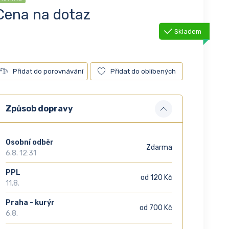
Cena na dotaz
Skladem
Přidat do porovnávání
Přidat do oblíbených
Způsob dopravy
Osobní odběr
Zdarma
6.8. 12:31
PPL
od 120 Kč
11.8.
Praha - kurýr
od 700 Kč
6.8.