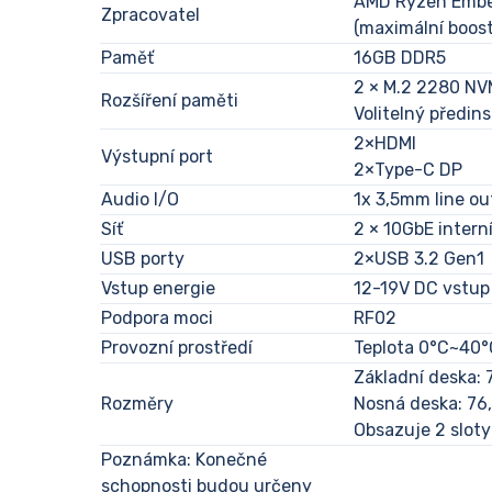
AMD Ryzen Embed
Zpracovatel
(maximální boost
Paměť
16GB DDR5
2 × M.2 2280 NV
Rozšíření paměti
Volitelný předi
2×HDMI
Výstupní port
2×Type-C DP
Audio I/O
1x 3,5mm line ou
Síť
2 × 10GbE intern
USB porty
2×USB 3.2 Gen1
Vstup energie
12-19V DC vstup
Podpora moci
RF02
Provozní prostředí
Teplota 0°C~40°
Základní deska
Rozměry
Nosná deska: 7
Obsazuje 2 sloty
Poznámka: Konečné
schopnosti budou určeny