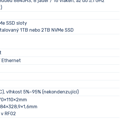
ded 8845HS, 8 jader / 16 vláken, až do 5,1 GHz
)
Me SSD sloty
nstalovaný 1TB nebo 2TB NVMe SSD
t
í Ethernet
C), vlhkost 5%~95% (nekondenzující)
: 70×110×2mm
6,84×328,9×1,6mm
 v RF02