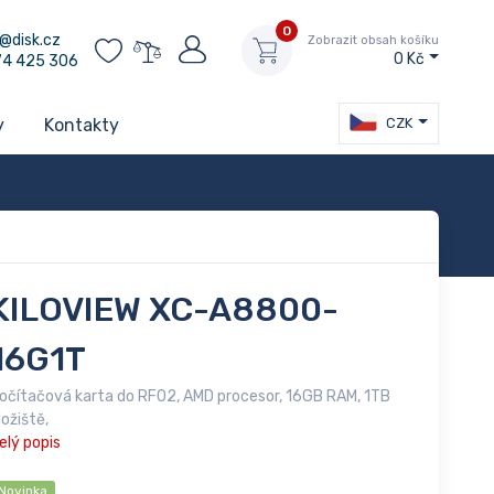
0
@disk.cz
Zobrazit obsah košíku
0 Kč
74 425 306
CZK
y
Kontakty
KILOVIEW XC-A8800-
16G1T
očítačová karta do RF02, AMD procesor, 16GB RAM, 1TB
ložiště,
elý popis
Novinka