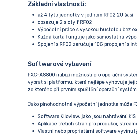
Základní vlastnosti:
až 4 tyto jednotky v jednom RF02 2U šasí
obsazuje 2 sloty f RF02
Výpočetní práce s vysokou hustotou bez e
Každá karta funguje jako samostatná výpoč
Spojení s RF02 zaručuje 10G propojení s i
Softwarové vybavení
FXC-A8800 nabízí možnosti pro operační syst
vybrat si platformu, která nejlépe vyhovuje jeji
ze kterého při prvním spuštění operační systém
Jako plnohodnotná výpočetní jednotka může 
Software Kiloview, jako jsou nahrávání, KIS
Aplikace třetích stran pro produkci, strea
Vlastní nebo proprietární software vyvinu