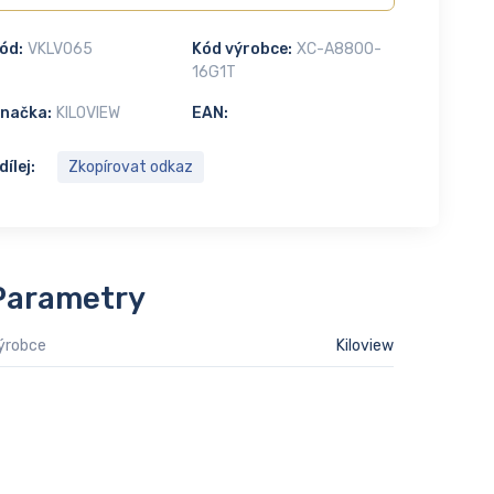
ód:
VKLV065
Kód výrobce:
XC-A8800-
16G1T
načka:
KILOVIEW
EAN:
dílej:
Zkopírovat odkaz
Parametry
ýrobce
Kiloview