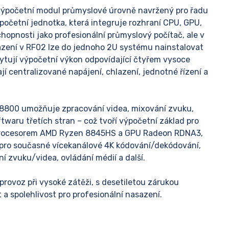
ýpočetní modul průmyslové úrovně navržený pro řadu
očetní jednotka, která integruje rozhraní CPU, GPU,
schopnosti jako profesionální průmyslový počítač, ale v
sazení v RF02 lze do jednoho 2U systému nainstalovat
ytují výpočetní výkon odpovídající čtyřem vysoce
centralizované napájení, chlazení, jednotné řízení a
A8800 umožňuje zpracování videa, mixování zvuku,
twaru třetích stran – což tvoří výpočetní základ pro
procesorem AMD Ryzen 8845HS a GPU Radeon RDNA3,
pro současné vícekanálové 4K kódování/dekódování,
ní zvuku/videa, ovládání médií a další.
rovoz při vysoké zátěži, s desetiletou zárukou
a spolehlivost pro profesionální nasazení.