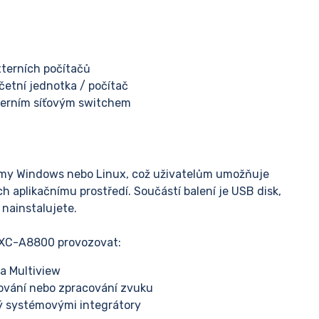
xterních počítačů
etní jednotka / počítač
nterním síťovým switchem
émy Windows nebo Linux, což uživatelům umožňuje
ch aplikačnímu prostředí. Součástí balení je USB disk,
 nainstalujete.
FXC-A8800 provozovat:
 a Multiview
mování nebo zpracování zvuku
tý systémovými integrátory