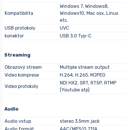
Windows 7, Windows8,
Kompatibilita
Windows10, Mac osx, Linux
etc.
USB protokoly
UVC
konektor
USB 3.0 Typ-C
Streaming
Obrazový stream
Multiple stream output
Video komprese
H.264, H.265, MJPEG
NDI HX2, SRT, RTSP, RTMP
Video protokoly
(Youtube atp)
Audio
Audio vstup
stereo 3,5mm jack
Audio formát
AAC/MP3/G.711A