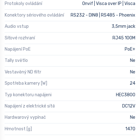
Protokoly ovládání
Onvif | Visca over IP | Visca
Konektory sériového ovládání
RS232 - DIN8 | RS485 - Phoenix
Audio vstup
3,5mm jack
Síťové rozhraní
RJ45 100M
Napájení PoE
PoE+
Tally světlo
Ne
Vestavěný ND filtr
Ne
Spotřeba kamery [W]
24
Typ konektoru napájeni
HEC3800
Napájení z elektrické sítě
DC12V
Hardwarový vypínač
Ne
Hmotnost [g]
1470