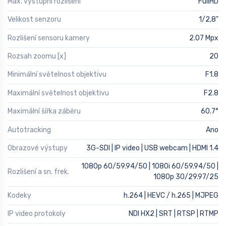
Max. výstupní rozlišení
FullHD
Velikost senzoru
1/2,8"
Rozlišení sensoru kamery
2.07 Mpx
Rozsah zoomu [x]
20
Minimální světelnost objektivu
F1.8
Maximální světelnost objektivu
F2.8
Maximální šířka záběru
60.7°
Autotracking
Ano
Obrazové výstupy
3G-SDI | IP video | USB webcam | HDMI 1.4
1080p 60/59.94/50 | 1080i 60/59.94/50 |
Rozlišení a sn. frek.
1080p 30/29.97/25
Kodeky
h.264 | HEVC / h.265 | MJPEG
IP video protokoly
NDI HX2 | SRT | RTSP | RTMP