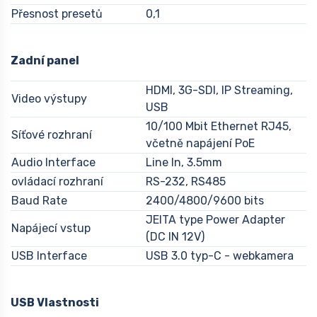
Přesnost presetů
0,1
Zadní panel
HDMI, 3G-SDI, IP Streaming,
Video výstupy
USB
10/100 Mbit Ethernet RJ45,
Síťové rozhraní
včetně napájení PoE
Audio Interface
Line In, 3.5mm
ovládací rozhraní
RS-232, RS485
Baud Rate
2400/4800/9600 bits
JEITA type Power Adapter
Napájecí vstup
(DC IN 12V)
USB Interface
USB 3.0 typ-C - webkamera
USB Vlastnosti