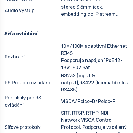
stereo 3,5mm jack,
Audio výstup
embedding do IP streamu
Síť a ovládání
10M/100M adaptivní Ethernet
RJ45
Rozhraní
Podporuje napájení PoE 12-
18W 802.3at
RS232 (input &
RS Port pro ovládání
output),RS422 (kompatibinlí s
RS485)
Protokoly pro RS
VISCA/Pelco-D/Pelco-P
ovládání
SRT, RTSP, RTMP, NDI,
Network VISCA Control
Síťové protokoly
Protocol, Podporuje vzdálený