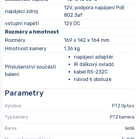
12V, podpora napájení PoE
napájecí zdroj
802.3af
vstupní napětí
12V DC
Rozměry a hmotnost
Rozměry
169 x 142 x 164 mm
Hmotnost kamery
1.36 kg
napájecí adaptér
IR dálkový ovladč
Příslušenství součástí
kabel RS-232C
balení
návod k obsluze
Parametry
Výrobce
PTZ Optics
Typ kamery
PTZ kamera
Barva
šedá