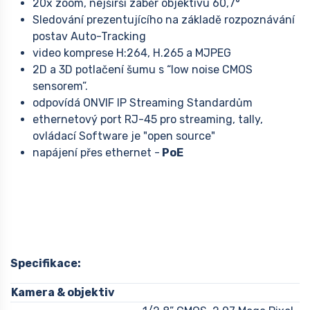
20x zoom, nejširší záběr objektivu 60,7°
Sledování prezentujícího na základě rozpoznávání
postav Auto-Tracking
video komprese H:264, H.265 a MJPEG
2D a 3D potlačení šumu s “low noise CMOS
sensorem”.
odpovídá ONVIF IP Streaming Standardům
ethernetový port RJ-45 pro streaming, tally,
ovládací Software je "open source"
napájení přes ethernet -
PoE
Specifikace:
Kamera & objektiv