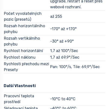
upgrade, restart a reset přes
webové rozhraní.
Počet vyvolatelných
až 255
pozic (presetů)
Rozsah horizontálního
-170° až +170°
pohybu
Rozsah vertikálního
-30° až +90°
pohybu
Rychlost horizontální
1,7 až 100°/Sec
Rychlost náklonu
1,7 až 69,9°/Sec
Rychlosti přechodu mezi
Pan: 100°/s, Tile: 69,9°/Sec
Presety
Další Vlastnosti
Pracovní teplota
-10°C to 40°C
prostředí
Skladovací teplota
-40°C to 60°C