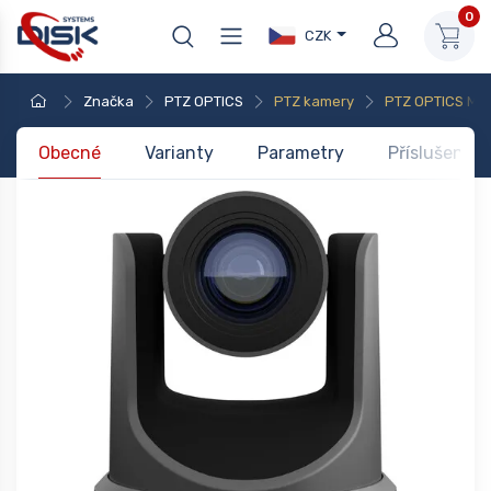
0
CZK
Značka
PTZ OPTICS
PTZ kamery
PTZ OPTICS Mo
Obecné
Varianty
Parametry
Příslušenstv