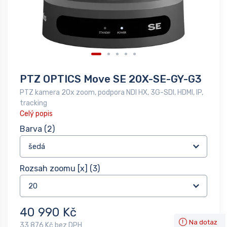
PTZ OPTICS Move SE 20X-SE-GY-G3
PTZ kamera 20x zoom, podpora NDI HX, 3G-SDI, HDMI, IP,
tracking
Celý popis
Barva
(2)
Rozsah zoomu [x]
(3)
40 990 Kč
Na dotaz
33 876 Kč bez DPH