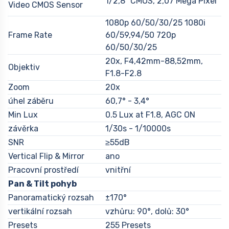
1/2,8” CMOS, 2,07 Mega Pixel
Video CMOS Sensor
1080p 60/50/30/25 1080i
Frame Rate
60/59,94/50 720p
60/50/30/25
20x, F4,42mm-88,52mm,
Objektiv
F1.8-F2.8
Zoom
20x
úhel záběru
60,7° - 3,4°
Min Lux
0.5 Lux at F1.8, AGC ON
závěrka
1/30s - 1/10000s
SNR
≥55dB
Vertical Flip & Mirror
ano
Pracovní prostředí
vnitřní
Pan & Tilt pohyb
Panoramatický rozsah
±170°
vertikální rozsah
vzhůru: 90°, dolů: 30°
Presets
255 Presets