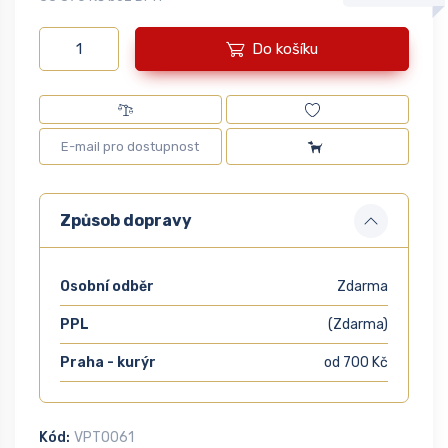
Do košíku
Způsob dopravy
Osobní odběr
Zdarma
PPL
(Zdarma)
Praha - kurýr
od 700 Kč
Kód:
VPTO061