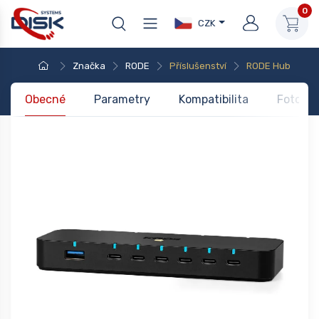
0
CZK
Značka
RODE
Příslušenství
RODE Hub
Obecné
Parametry
Kompatibilita
Foto