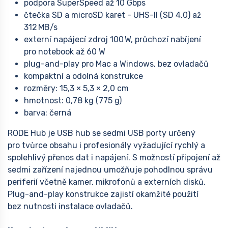
podpora SuperSpeed až 10 Gbps
čtečka SD a microSD karet - UHS-II (SD 4.0) až
312 MB/s
externí napájecí zdroj 100 W, průchozí nabíjení
pro notebook až 60 W
plug-and-play pro Mac a Windows, bez ovladačů
kompaktní a odolná konstrukce
rozměry: 15,3 × 5,3 × 2,0 cm
hmotnost: 0,78 kg (775 g)
barva: černá
RODE Hub je USB hub se sedmi USB porty určený
pro tvůrce obsahu i profesionály vyžadující rychlý a
spolehlivý přenos dat i napájení. S možností připojení až
sedmi zařízení najednou umožňuje pohodlnou správu
periferií včetně kamer, mikrofonů a externích disků.
Plug-and-play konstrukce zajistí okamžité použití
bez nutnosti instalace ovladačů.