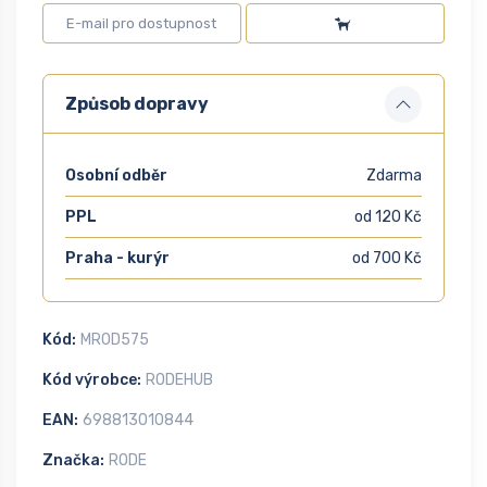
Způsob dopravy
Osobní odběr
Zdarma
PPL
od 120 Kč
Praha - kurýr
od 700 Kč
Kód:
MROD575
Kód výrobce:
RODEHUB
EAN:
698813010844
Značka:
RODE