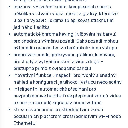
možnost vytvoření sedmi komplexních scén s
několika vrstvami videa, médií a grafiky, které lze
uložit a vybavit i okamžitě aplikovat stisknutím
jediného tlačítka
automatické chroma keying (klíčování na barvu)
pro snadnou výměnu pozadí. Jako pozadí mohou
být média nebo video z kteréhokoli video vstupu
přehrávání médií, překrývání grafikou, klíčování,
přechody a vytváření scén z více zdrojů -
přístupné přímo z ovládacího panelu
inovativní funkce „Inspect“ pro rychlý a snadný
náhled a konfiguraci jakéhokoli vstupu nebo scény
inteligentní automatické přepínání pro
bezproblémové hands-free přepínání zdrojů videa
a scén na základě signálu z audio vstupů
streamování přímo prostřednictvím všech
populárních platforem prostřednictvím Wi-Fi nebo
Ethernetu