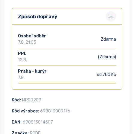
Způsob dopravy
Osobní odběr
Zdarma
7.8. 21:03
PPL
(Zdarma)
12.8.
Praha - kurýr
od 700 Kč
7.8.
Kód:
MROD209
Kód výrobce:
698813009176
EAN:
698813014507
Značka:
RODE