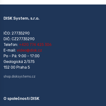
DISK System, s.r.o.
IČO: 27735290
DIČ: CZ27735290
Telefon:
+420 774 425 306
E-mail:
video@disk.cz
Po - Pá: 9:00 - 17:00
Geologická 2/575
152 00 Praha 5
shop.disksystems.cz
O společnosti DISK