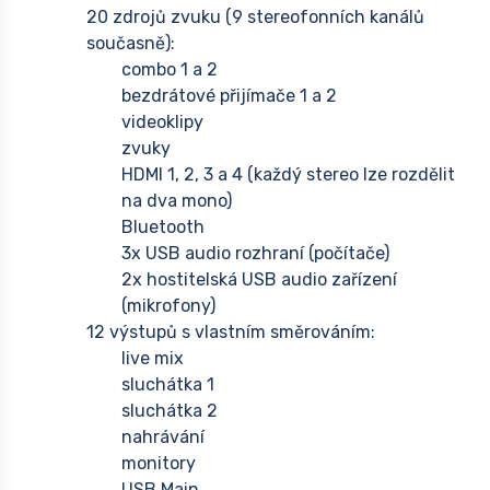
20 zdrojů zvuku (9 stereofonních kanálů
současně):
combo 1 a 2
bezdrátové přijímače 1 a 2
videoklipy
zvuky
HDMI 1, 2, 3 a 4 (každý stereo lze rozdělit
na dva mono)
Bluetooth
3x USB audio rozhraní (počítače)
2x hostitelská USB audio zařízení
(mikrofony)
12 výstupů s vlastním směrováním:
live mix
sluchátka 1
sluchátka 2
nahrávání
monitory
USB Main