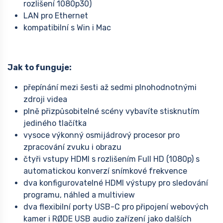
rozlišení 1080p30)
LAN pro Ethernet
kompatibilní s Win i Mac
Jak to funguje:
přepínání mezi šesti až sedmi plnohodnotnými
zdroji videa
plně přizpůsobitelné scény vybavíte stisknutím
jediného tlačítka
vysoce výkonný osmijádrový procesor pro
zpracování zvuku i obrazu
čtyři vstupy HDMI s rozlišením Full HD (1080p) s
automatickou konverzí snímkové frekvence
dva konfigurovatelné HDMI výstupy pro sledování
programu, náhled a multiview
dva flexibilní porty USB-C pro připojení webových
kamer i RØDE USB audio zařízení jako dalších