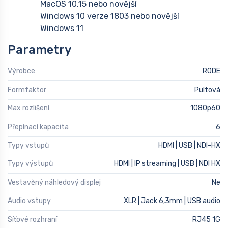
MacOS 10.15 nebo novější
Windows 10 verze 1803 nebo novější
Windows 11
Parametry
Výrobce
RODE
Formfaktor
Pultová
Max rozlišení
1080p60
Přepínací kapacita
6
Typy vstupů
HDMI | USB | NDI-HX
Typy výstupů
HDMI | IP streaming | USB | NDI HX
Vestavěný náhledový displej
Ne
Audio vstupy
XLR | Jack 6,3mm | USB audio
Síťové rozhraní
RJ45 1G