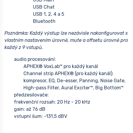
USB Chat
USB 1, 2, 4 a 5
Bluetooth
Poznámka: Každý výstup lze nezávisle nakonfigurovat s
vlastním nastavením úrovně, mute a offsetu úrovně pro
každý z 9 vstupů.
audio procesování:
APHEX® VoxLab™ pro každý kanál
Channel strip APHEX® (pro každý kanál):
kompresor, EQ, De-esser, Panning, Noise Gate,
High-pass Filter, Aural Exciter™, Big Bottom™
předzesilovače:
frekvenční rozsah: 20 Hz - 20 kHz
gain: až 76 dB
vstupní šum: -131,5 dBV