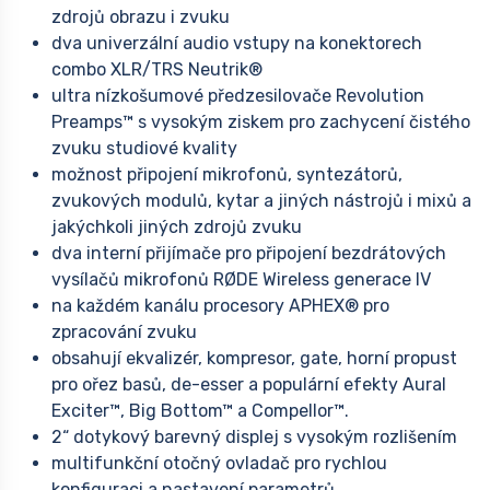
zdrojů obrazu i zvuku
dva univerzální audio vstupy na konektorech
combo XLR/TRS Neutrik®
ultra nízkošumové předzesilovače Revolution
Preamps™ s vysokým ziskem pro zachycení čistého
zvuku studiové kvality
možnost připojení mikrofonů, syntezátorů,
zvukových modulů, kytar a jiných nástrojů i mixů a
jakýchkoli jiných zdrojů zvuku
dva interní přijímače pro připojení bezdrátových
vysílačů mikrofonů RØDE Wireless generace IV
na každém kanálu procesory APHEX® pro
zpracování zvuku
obsahují ekvalizér, kompresor, gate, horní propust
pro ořez basů, de-esser a populární efekty Aural
Exciter™, Big Bottom™ a Compellor™.
2“ dotykový barevný displej s vysokým rozlišením
multifunkční otočný ovladač pro rychlou
konfiguraci a nastavení parametrů