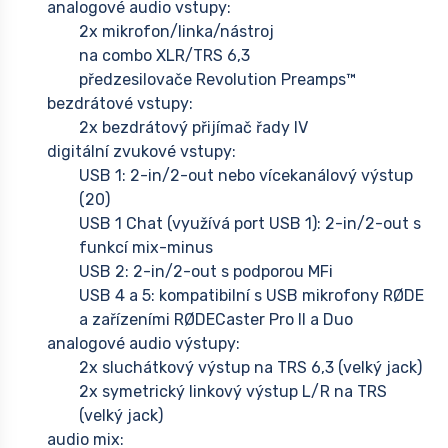
analogové audio vstupy:
2x mikrofon/linka/nástroj
na combo XLR/TRS 6,3
předzesilovače Revolution Preamps™
bezdrátové vstupy:
2x bezdrátový přijímač řady IV
digitální zvukové vstupy:
USB 1: 2-in/2-out nebo vícekanálový výstup
(20)
USB 1 Chat (využívá port USB 1): 2-in/2-out s
funkcí mix-minus
USB 2: 2-in/2-out s podporou MFi
USB 4 a 5: kompatibilní s USB mikrofony RØDE
a zařízeními RØDECaster Pro II a Duo
analogové audio výstupy:
2x sluchátkový výstup na TRS 6,3 (velký jack)
2x symetrický linkový výstup L/R na TRS
(velký jack)
audio mix: