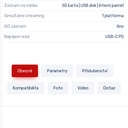
Záznam na média
SD karta | USB disk | Interní paměť
Simultánní streaming
1 platforma
ISO záznam
Ano
Napájení režie
USB-C PD
Obecné
Parametry
Příslušenství
Kompatibilita
Foto
Video
Dotaz