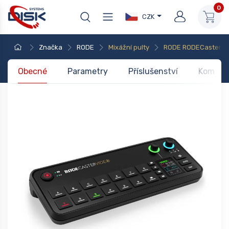
0
CZK
Značka
RODE
Mixážní pulty
RODE RODECaster V
Obecné
Parametry
Příslušenství
Kompati