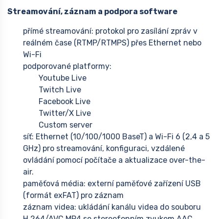
Streamování, záznam a podpora software
přímé streamování: protokol pro zasílání zpráv v
reálném čase (RTMP/RTMPS) přes Ethernet nebo
Wi-Fi
podporované platformy:
Youtube Live
Twitch Live
Facebook Live
Twitter/X Live
Custom server
síť: Ethernet (10/100/1000 BaseT) a Wi-Fi 6 (2,4 a 5
GHz) pro streamování, konfiguraci, vzdálené
ovládání pomocí počítače a aktualizace over-the-
air.
paměťová média: externí paměťové zařízení USB
(formát exFAT) pro záznam
záznam videa: ukládání kanálu videa do souboru
H.264/AVC MP4 se stereofonním zvukem AAC