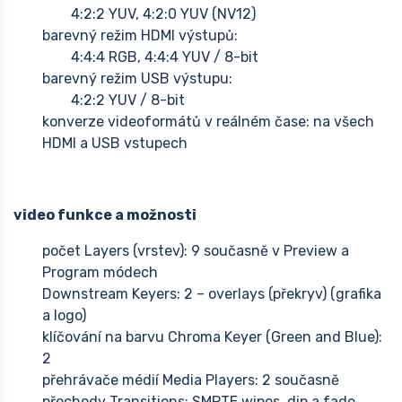
4:2:2 YUV, 4:2:0 YUV (NV12)
barevný režim HDMI výstupů:
4:4:4 RGB, 4:4:4 YUV / 8-bit
barevný režim USB výstupu:
4:2:2 YUV / 8-bit
konverze videoformátů v reálném čase: na všech
HDMI a USB vstupech
video funkce a možnosti
počet Layers (vrstev): 9 současně v Preview a
Program módech
Downstream Keyers: 2 – overlays (překryv) (grafika
a logo)
klíčování na barvu Chroma Keyer (Green and Blue):
2
přehrávače médií Media Players: 2 současně
přechody Transitions: SMPTE wipes, dip a fade