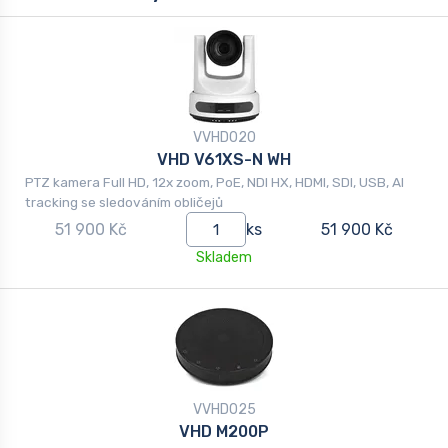
VVHD020
VHD V61XS-N WH
PTZ kamera Full HD, 12x zoom, PoE, NDI HX, HDMI, SDI, USB, AI
tracking se sledováním obličejů
51 900 Kč
ks
51 900 Kč
Skladem
VVHD025
VHD M200P