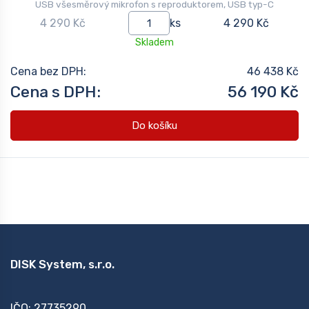
USB všesměrový mikrofon s reproduktorem, USB typ-C
4 290 Kč
ks
4 290 Kč
Skladem
Cena bez DPH:
46 438 Kč
Cena s DPH:
56 190 Kč
Do košíku
DISK System, s.r.o.
IČO: 27735290