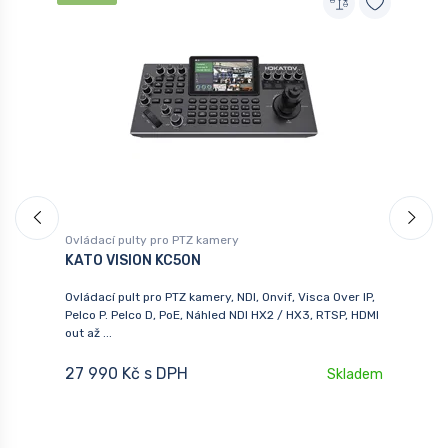
Ovládací pulty pro PTZ kamery
P
KATO VISION KC50N
T
Ovládací pult pro PTZ kamery, NDI, Onvif, Visca Over IP,
P
Pelco P. Pelco D, PoE, Náhled NDI HX2 / HX3, RTSP, HDMI
R
out až ...
1
em
27 990 Kč s DPH
Skladem