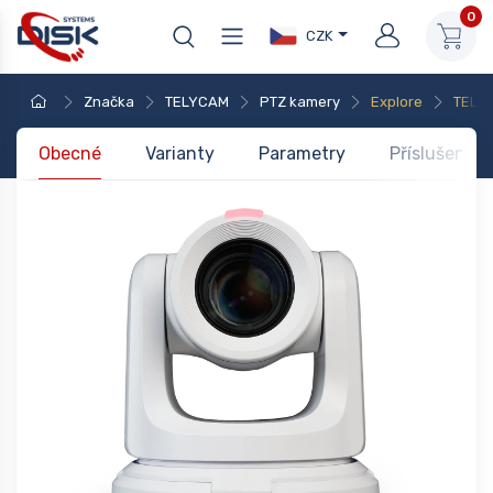
0
CZK
Značka
TELYCAM
PTZ kamery
Explore
TELYC
Obecné
Varianty
Parametry
Příslušenstv