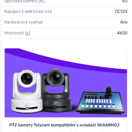
Spotřeba kamery [W]
60
Napájení z elektrické sítě
DC12V
Hardwarový vypínač
Ano
Hmotnost [g]
4600