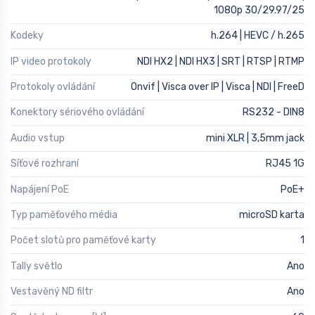
1080p 30/29.97/25
Kodeky
h.264 | HEVC / h.265
IP video protokoly
NDI HX2 | NDI HX3 | SRT | RTSP | RTMP
Protokoly ovládání
Onvif | Visca over IP | Visca | NDI | FreeD
Konektory sériového ovládání
RS232 - DIN8
Audio vstup
mini XLR | 3,5mm jack
Síťové rozhraní
RJ45 1G
Napájení PoE
PoE+
Typ paměťového média
microSD karta
Počet slotů pro paměťové karty
1
Tally světlo
Ano
Vestavěný ND filtr
Ano