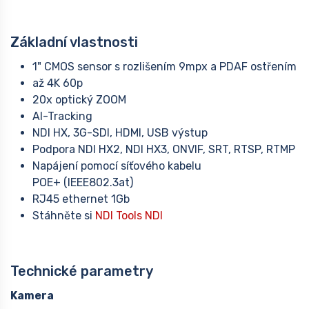
Základní vlastnosti
1" CMOS sensor s rozlišením 9mpx a PDAF ostřením
až 4K 60p
20x optický ZOOM
AI-Tracking
NDI HX, 3G-SDI, HDMI, USB výstup
Podpora NDI HX2, NDI HX3, ONVIF, SRT, RTSP, RTMP
Napájení pomocí síťového kabelu
POE+ (IEEE802.3at)
RJ45 ethernet 1Gb
Stáhněte si
NDI Tools NDI
Technické parametry
Kamera