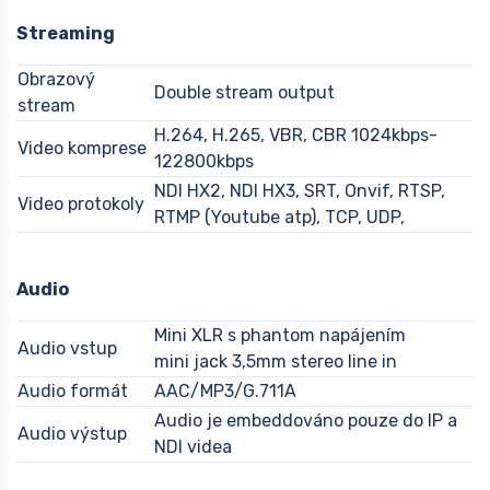
Streaming
Obrazový
Double stream output
stream
H.264, H.265, VBR, CBR 1024kbps-
Video komprese
122800kbps
NDI HX2, NDI HX3, SRT, Onvif, RTSP,
Video protokoly
RTMP (Youtube atp), TCP, UDP,
Audio
Mini XLR s phantom napájením
Audio vstup
mini jack 3,5mm stereo line in
Audio formát
AAC/MP3/G.711A
Audio je embeddováno pouze do IP a
Audio výstup
NDI videa