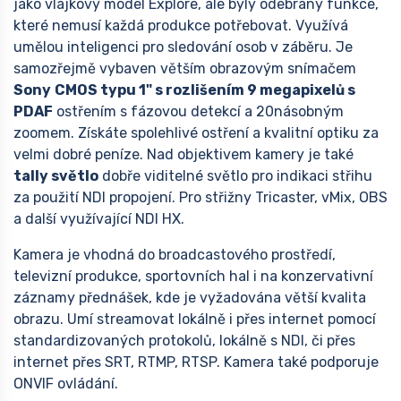
jako vlajkový model Explore, ale byly odebrány funkce,
které nemusí každá produkce potřebovat. Využívá
umělou inteligenci pro sledování osob v záběru. Je
samozřejmě vybaven větším obrazovým snímačem
Sony
CMOS typu 1" s rozlišením 9 megapixelů s
PDAF
ostřením s fázovou detekcí a 20násobným
zoomem. Získáte spolehlivé ostření a kvalitní optiku za
velmi dobré peníze. Nad objektivem kamery je také
tally světlo
dobře viditelné světlo pro indikaci střihu
za použití NDI propojení. Pro střižny Tricaster, vMix, OBS
a další využívající NDI HX.
Kamera je vhodná do broadcastového prostředí,
televizní produkce, sportovních hal i na konzervativní
záznamy přednášek, kde je vyžadována větší kvalita
obrazu. Umí streamovat lokálně i přes internet pomocí
standardizovaných protokolů, lokálně s NDI, či přes
internet přes SRT, RTMP, RTSP. Kamera také podporuje
ONVIF ovládání.