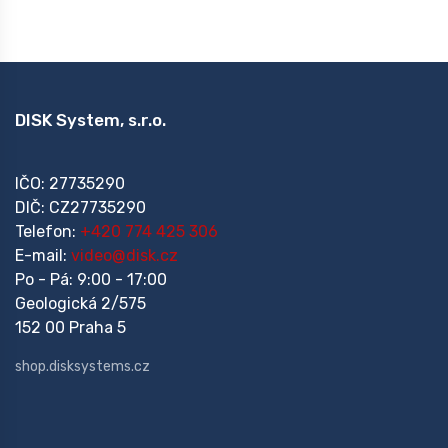
DISK System, s.r.o.
IČO: 27735290
DIČ: CZ27735290
Telefon:
+420 774 425 306
E-mail:
video@disk.cz
Po - Pá: 9:00 - 17:00
Geologická 2/575
152 00 Praha 5
shop.disksystems.cz