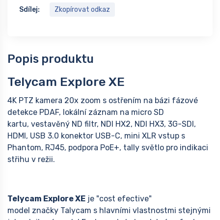
Sdílej:
Zkopírovat odkaz
Popis produktu
Telycam Explore XE
4K PTZ kamera 20x zoom s ostřením na bázi fázové
detekce PDAF, lokální záznam na micro SD
kartu, vestavěný ND filtr, NDI HX2, NDI HX3, 3G-SDI,
HDMI, USB 3.0 konektor USB-C, mini XLR vstup s
Phantom, RJ45, podpora PoE+, tally světlo pro indikaci
střihu v režii.
Telycam Explore XE
je "cost efective"
model značky Talycam s hlavními vlastnostmi stejnými