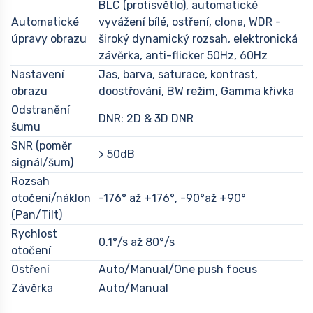
BLC (protisvětlo), automatické
Automatické
vyvážení bílé, ostření, clona, WDR -
úpravy obrazu
široký dynamický rozsah, elektronická
závěrka, anti-flicker 50Hz, 60Hz
Nastavení
Jas, barva, saturace, kontrast,
obrazu
doostřování, BW režim, Gamma křivka
Odstranění
DNR: 2D & 3D DNR
šumu
SNR (poměr
> 50dB
signál/šum)
Rozsah
otočení/náklon
-176° až +176°, -90°až +90°
(Pan/Tilt)
Rychlost
0.1°/s až 80°/s
otočení
Ostření
Auto/Manual/One push focus
Závěrka
Auto/Manual