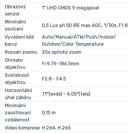
Obrazový
1" UHD CMOS 9 megapixel
senzor
Minimální
0,5 Lux při 50 IRE max AGC, 1/30s, F1.8
osvícení
Vyvážení bílé
Auto/Manual/ATW/Push/Indoor/
barvy
Outdoor/Color Temperature
Rozsah zoomu
20x optický zoom
Ohnisko
f=9.79~186.5mm
objektivu
Světelnost
F2.8 - F4.5
objektivu
Horizontální
71°(wide) - 4.05°(tele)
úhel záběru
Minimální
zaostřovací
0,15 m
vzdálenost
Video komprese
H.264, H.265