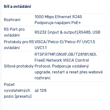
Síť a ovládání
1000 Mbps Ethernet RJ45
Rozhraní
Podporuje napájení PoE+
RS Port pro
RS232 (input & output),RS485, USB
ovládání
Protokoly pro RS
VISCA/Pelco-D/Pelco-P/ UVC1.5
ovládání
UVC1.1
RTSP,RTMP,ONVIF,GB/T28181,NDI,
FreeD Network VISCA Control
Síťové protokoly
Protocol, Podporuje vzdálený
upgrade, restart a reset přes webové
rozhraní.
Počet
vyvolatelných
až 128
pozic (presetů)