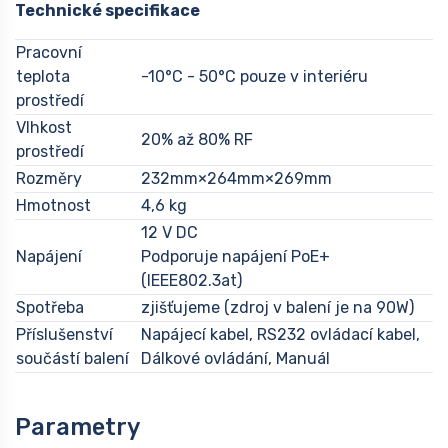
Technické specifikace
Pracovní
teplota
-10°C - 50°C pouze v interiéru
prostředí
Vlhkost
20% až 80% RF
prostředí
Rozměry
232mm×264mm×269mm
Hmotnost
4,6 kg
12 V DC
Napájení
Podporuje napájení PoE+
(IEEE802.3at)
Spotřeba
zjišťujeme (zdroj v balení je na 90W)
Příslušenství
Napájecí kabel, RS232 ovládací kabel,
součástí balení
Dálkové ovládání, Manuál
Parametry