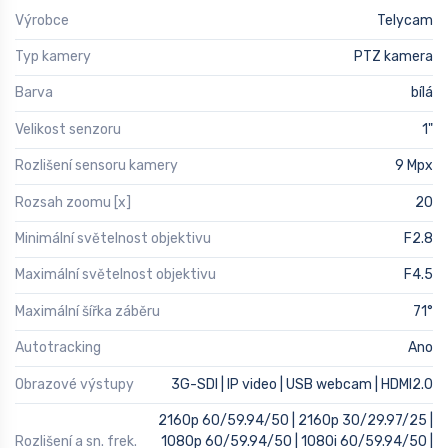
Výrobce
Telycam
Typ kamery
PTZ kamera
Barva
bílá
Velikost senzoru
1"
Rozlišení sensoru kamery
9 Mpx
Rozsah zoomu [x]
20
Minimální světelnost objektivu
F2.8
Maximální světelnost objektivu
F4.5
Maximální šířka záběru
71°
Autotracking
Ano
Obrazové výstupy
3G-SDI | IP video | USB webcam | HDMI2.0
2160p 60/59.94/50 | 2160p 30/29.97/25 |
Rozlišení a sn. frek.
1080p 60/59.94/50 | 1080i 60/59.94/50 |